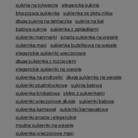
suknia na sylwestra
elegancka suknia
błyszcząca sukienka
sukienka ze złotą nitką
długa suknia na ramiączka
suknia na bal
balowa suknia
sukienka z zakładkami
sukienki marynarki
prosta sukienka na wesele
sukeinka maxi
sukienka butelkowa na wesele
eleganckie sukienki wieczorowe
długa sukienka z rozcięciem
eleganckie sukienki na wesele
sukienka na andrzejki
długa sukienka na wesele
sukienki studniówkowe
suknia balowa
sukienka brokatowa
sklep z sukienkami
sukienki wieczorowe długie
sukienki balowe
sukienka karnawał
sukienki karnawałowe
sukienki proste i eleganckie
modne sukienki na wesele
sukienka wieczorowa maxi