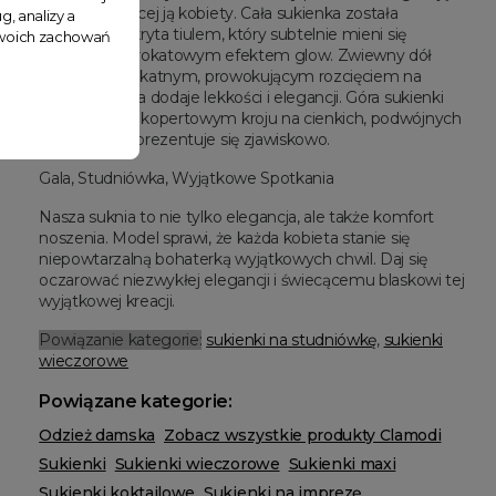
wdzięk noszącej ją kobiety. Cała sukienka została
g, analizy a
misternie pokryta tiulem, który subtelnie mieni się
 Twoich zachowań
delikatnym brokatowym efektem glow. Zwiewny dół
sukienki z delikatnym, prowokującym rozcięciem na
wysokości uda dodaje lekkości i elegancji. Góra sukienki
utrzymana w kopertowym kroju na cienkich, podwójnych
ramiączkach prezentuje się zjawiskowo.
Gala, Studniówka, Wyjątkowe Spotkania
Nasza suknia to nie tylko elegancja, ale także komfort
noszenia. Model sprawi, że każda kobieta stanie się
niepowtarzalną bohaterką wyjątkowych chwil. Daj się
oczarować niezwykłej elegancji i świecącemu blaskowi tej
wyjątkowej kreacji.
Powiązanie kategorie:
sukienki na studniówkę
,
sukienki
wieczorowe
Powiązane kategorie:
Odzież damska
Zobacz wszystkie produkty Clamodi
Sukienki
Sukienki wieczorowe
Sukienki maxi
Sukienki koktajlowe
Sukienki na imprezę