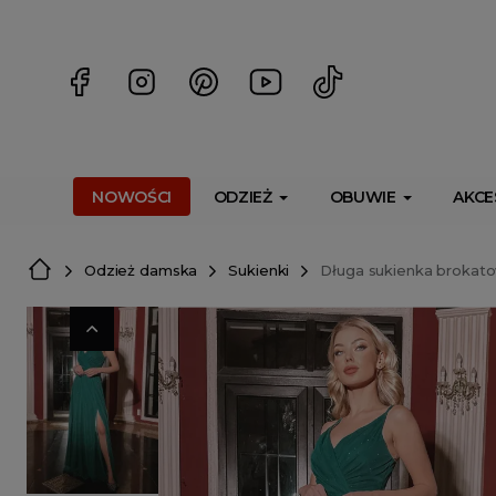
<script> dlApi = { cmd: [] }; </script> <script src="https://l
NOWOŚCI
ODZIEŻ
OBUWIE
AKCE
Odzież damska
Sukienki
Długa sukienka brokato