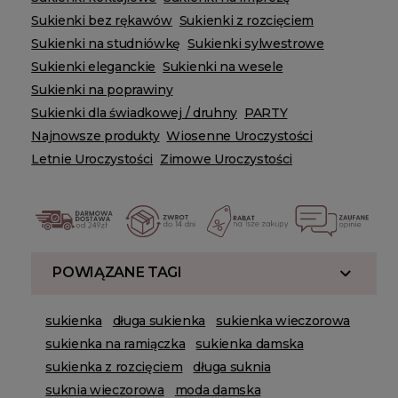
Sukienki bez rękawów
Sukienki z rozcięciem
Sukienki na studniówkę
Sukienki sylwestrowe
Sukienki eleganckie
Sukienki na wesele
Sukienki na poprawiny
Sukienki dla świadkowej / druhny
PARTY
Najnowsze produkty
Wiosenne Uroczystości
Letnie Uroczystości
Zimowe Uroczystości
POWIĄZANE TAGI
sukienka
długa sukienka
sukienka wieczorowa
sukienka na ramiączka
sukienka damska
sukienka z rozcięciem
długa suknia
suknia wieczorowa
moda damska