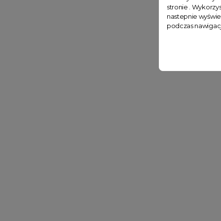
stronie . Wykorzys
nastepnie wyświe
podczas nawigacj