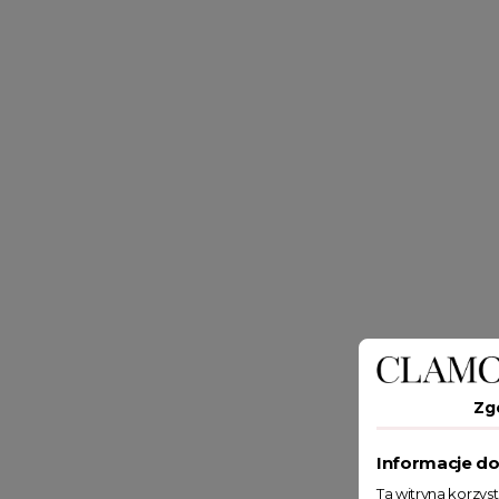
Zg
Informacje do
Ta witryna korzys