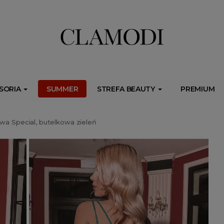
ib.onet.pl/s.csr/build/dlApi/minit.boot.min.js" async></script>
SORIA
SUMMER
STREFA BEAUTY
PREMIUM
wa Special, butelkowa zieleń