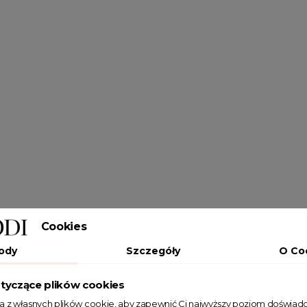
Cookies
ody
Szczegóły
O Co
tyczące plików cookies
ta z własnych plików cookie, aby zapewnić Ci najwyższy poziom doświadc