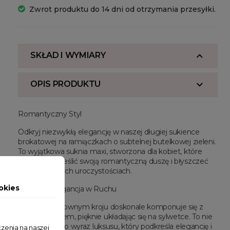
Zwrot produktu do 14 dni od otrzymania przesyłki.
SKŁAD I WYMIARY
OPIS PRODUKTU
Romantyczny Styl
Odkryj niezwykłą elegancję w naszej długiej sukience
brokatowej na ramiączkach o subtelnej butelkowej zieleni.
To wyjątkowa suknia maxi, stworzona dla kobiet, które
pragną podkreślić swoją romantyczną duszę i błyszczeć
na wyjątkowych uroczystościach.
okies
Subtelna Elegancja w Ruchu
Model o szykownym kroju doskonale komponuje się z
każdym ruchem, pięknie układając się na sylwetce. To nie
tylko suknia, to wyraz luksusu, który podkreśla elegancję i
zenia na naszej