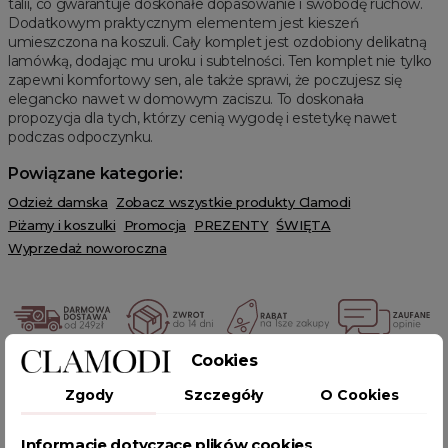
talii, co gwarantuje doskonałe dopasowanie i swobodę ruchów.
Dodatkowym praktycznym elementem jest kieszeń
umieszczona na koszuli. Cały komplet jest ozdobiony delikatną
lamówką, dodając mu uroku i subtelności. Ten komplet nie tylko
zapewni komfortowy sen, ale także sprawi, że poczujesz się
elegancko nawet w domowym zaciszu. To doskonała
propozycja dla tych, którzy cenią wygodę i estetykę nawet
podczas odpoczynku.
Powiązane kategorie:
Odzież damska
Zobacz wszystkie produkty Clamodi
Piżamy i koszulki
Promocja
PREZENTY
ŚWIĘTA
Wyprzedaż noworoczna
Cookies
POWIĄZANE TAGI
Zgody
Szczegóły
O Cookies
moda damska
piżama damska
piżamy damskie
Informacje dotyczące plików cookies