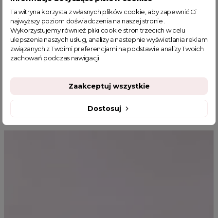
piżama satynowa
satynowy komplet
elegancka piżama
Ta witryna korzysta z własnych plików cookie, aby zapewnić Ci
komplet do snu
czarna piżama
piżama świąteczna
najwyższy poziom doświadczenia na naszej stronie .
sklep z odzieżą damską
fajne ciuszki
fajne koszule
Wykorzystujemy również pliki cookie stron trzecich w celu
ulepszenia naszych usług, analizy a nastepnie wyświetlania reklam
garderoba kapsułowa
najmodniejsze komplety damskie
związanych z Twoimi preferencjami na podstawie analizy Twoich
zachowań podczas nawigacji.
Zaakceptuj wszystkie
MOGĄ CI SIĘ SPODOBAĆ
Dostosuj