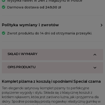
Wysyłka nawet w
24h
z magazynu w Polsce
Darmowa dostawa
od 249,00 zł
Polityka wymiany i zwrotów
Zwrot produktu do 14 dni od otrzymania przesyłki.
SKŁAD I WYMIARY
OPIS PRODUKTU
Komplet piżama z koszulą i spodniami Special czarna
Ten elegancki satynowy komplet piżamy to perfekcyjne
połączenie wygody i stylu. Składa się z klasycznej koszuli z
krótkim rękawem, która jest zarówno luźna, jak i przyjemna dla
skóry. Spodnie posiadają prostą nogawkę i elastyczną gumkę w