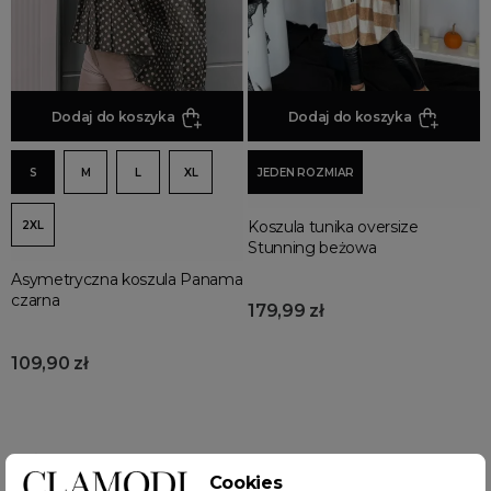
Dodaj do koszyka
Dodaj do koszyka
S
M
L
XL
JEDEN ROZMIAR
Koszula tunika oversize
2XL
Stunning beżowa
Asymetryczna koszula Panama
czarna
179,99 zł
109,90 zł
Wyświetlono: 1-12 z 77 pozycji
Cookies