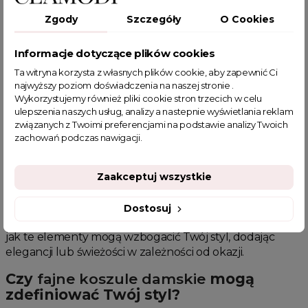
Zgody
Szczegóły
O Cookies
1
2
3
…
7
Informacje dotyczące plików cookies
Rewolucja w stylu: Jak
fajne koszule
Ta witryna korzysta z własnych plików cookie, aby zapewnić Ci
przekształcają codzienne stroje
najwyższy poziom doświadczenia na naszej stronie .
Wykorzystujemy również pliki cookie stron trzecich w celu
Fajne koszule
przeszły długą drogę od prostych,
ulepszenia naszych usług, analizy a nastepnie wyświetlania reklam
funkcjonalnych elementów do kluczowych akcentów
związanych z Twoimi preferencjami na podstawie analizy Twoich
modowych w każdej garderobie. Niezależnie od tego,
zachowań podczas nawigacji.
czy szukasz czegoś do biura, czy na casualowe wyjście,
odpowiednio dobrana koszula może całkowicie
odmienić Twoje podejście do mody. Omówimy
Zaakceptuj wszystkie
różnorodność fasonów – od klasycznych, białych koszul,
przez te z ciekawymi nadrukami, aż po modele z
Dostosuj
finezyjnymi detalami jak falbany czy koronki. Zobaczysz,
jak te elementy mogą wzbogacić Twój styl, dodając
elegancji lub świeżości w zależności od okazji.
Czy
fajne koszule damskie
mogą
zdefiniować Twój styl?