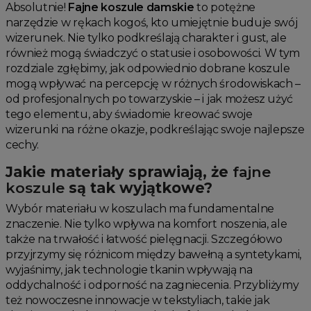
Absolutnie!
Fajne koszule damskie
to potężne
narzędzie w rękach kogoś, kto umiejętnie buduje swój
wizerunek. Nie tylko podkreślają charakter i gust, ale
również mogą świadczyć o statusie i osobowości. W tym
rozdziale zgłębimy, jak odpowiednio dobrane koszule
mogą wpływać na percepcję w różnych środowiskach –
od profesjonalnych po towarzyskie – i jak możesz użyć
tego elementu, aby świadomie kreować swoje
wizerunki na różne okazje, podkreślając swoje najlepsze
cechy.
Jakie materiały sprawiają, że
fajne
koszule
są tak wyjątkowe?
Wybór materiału w koszulach ma fundamentalne
znaczenie. Nie tylko wpływa na komfort noszenia, ale
także na trwałość i łatwość pielęgnacji. Szczegółowo
przyjrzymy się różnicom między bawełną a syntetykami,
wyjaśnimy, jak technologie tkanin wpływają na
oddychalność i odporność na zagniecenia. Przybliżymy
też nowoczesne innowacje w tekstyliach, takie jak