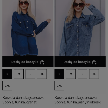
Dodaj do koszyka
Dodaj do koszyka
S
M
L
XL
S
M
L
XL
2XL
2XL
Koszula damska jeansowa
Koszula damska jeansowa
Sophia, tunika, granat
Sophia, tunika, jasny niebieski