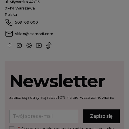
ul. Młynarska 42/115
01-171 Warszawa
Polska
509 169 000
sklep@clamodi.com
Newsletter
zapisz się i otrzymaj rabat 10% na pierwsze zamówienie
*
Akceptuję ogólne warunki użytkowania i politykę