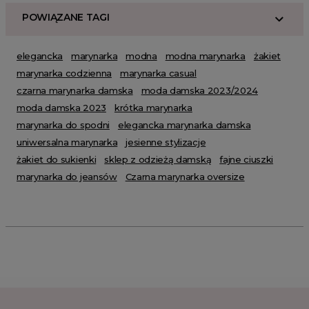
POWIĄZANE TAGI
elegancka
marynarka
modna
modna marynarka
żakiet
marynarka codzienna
marynarka casual
czarna marynarka damska
moda damska 2023/2024
moda damska 2023
krótka marynarka
marynarka do spodni
elegancka marynarka damska
uniwersalna marynarka
jesienne stylizacje
żakiet do sukienki
sklep z odzieżą damską
fajne ciuszki
marynarka do jeansów
Czarna marynarka oversize