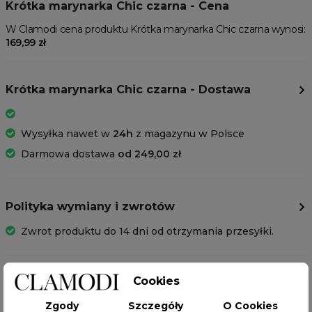
Krótka marynarka Chic czarna - Cena
W Clamodi cena produktu Krótka marynarka Chic czarna wynosi:
169,99 zł
Krótka marynarka Chic czarna - Dostawa
Wysyłka nawet w
24h
z magazynu w Polsce
Darmowa dostawa
od 249,00 zł
Polityka wymiany i zwrotów
Zwrot produktu do 14 dni od otrzymania przesyłki.
Cookies
SKŁAD I WYMIARY
Zgody
Szczegóły
O Cookies