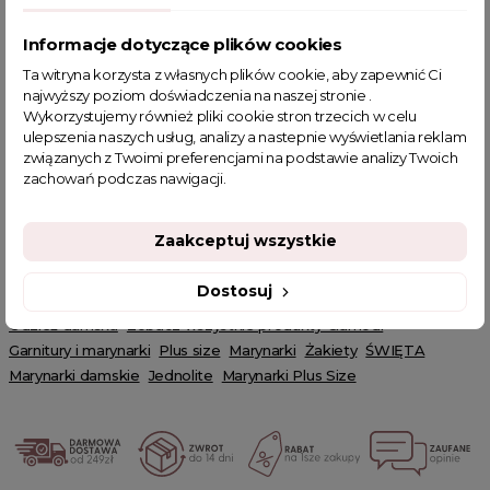
OPIS PRODUKTU
Informacje dotyczące plików cookies
Ta witryna korzysta z własnych plików cookie, aby zapewnić Ci
najwyższy poziom doświadczenia na naszej stronie .
Krótka marynarka Chic czarna
Wykorzystujemy również pliki cookie stron trzecich w celu
Krótka, dwurzędowa marynarka to kluczowy element
ulepszenia naszych usług, analizy a nastepnie wyświetlania reklam
garderoby, wyróżniający się eleganckim kołnierzem i zapięciem
związanych z Twoimi preferencjami na podstawie analizy Twoich
na guzik. Jej klasyczny, ponadczasowy krój stanowi doskonałe
zachowań podczas nawigacji.
uzupełnienie wielu różnorodnych stylizacji, dodając im szyku i
stylowej finezji. To wszechstronny element, który sprawdzi się
zarówno w formalnych okolicznościach, jak i podczas bardziej
Zaakceptuj wszystkie
casualowych wydań.
Dostosuj
Powiązane kategorie:
Odzież damska
Zobacz wszystkie produkty Clamodi
Garnitury i marynarki
Plus size
Marynarki
Żakiety
ŚWIĘTA
Marynarki damskie
Jednolite
Marynarki Plus Size