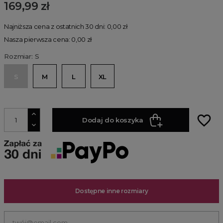
169,99 zł
Najniższa cena z ostatnich 30 dni: 0,00 zł
Nasza pierwsza cena: 0,00 zł
Rozmiar: S
S
M
L
XL
favorite_border
Dodaj do koszyka
Dostępne inne rozmiary