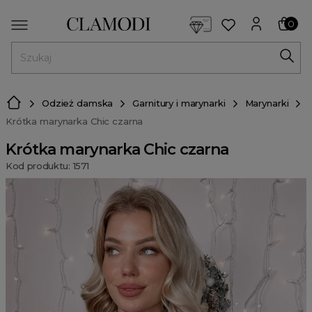
<script> dlApi = { cmd: [] }; </script> <script src="https://l
0
MENU
Odzież damska
Garnitury i marynarki
Marynarki
Krótka marynarka Chic czarna
Krótka marynarka Chic czarna
Kod produktu: 1571