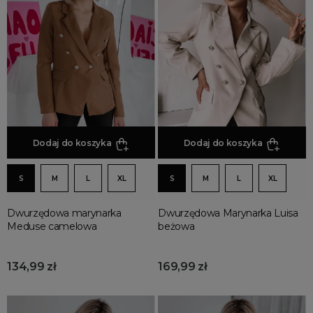
Jesienne Uroczystości
Zimowe Uroczystości
HOT SALE
Produkty Tygodnia
Różowy Październik
Black Friday
Cyber Monday
Dodaj do koszyka
Dodaj do koszyka
Black Week
Wyprzedaż noworoczna
S
M
L
XL
S
M
L
XL
Dwurzędowa marynarka
Dwurzędowa Marynarka Luisa
Meduse camelowa
beżowa
134,99 zł
169,99 zł