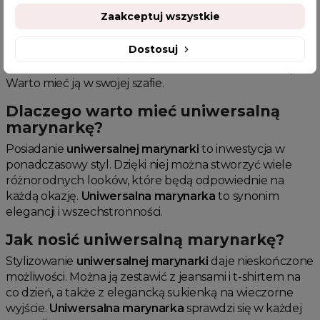
w każdej garderobie
Zaakceptuj wszystkie
Uniwersalna marynarka
to nieodłączny element
Dostosuj
stylowej garderoby. Idealna na różne okazje, dodaje
elegancji każdej stylizacji, od casualowej po formalną.
Warto mieć ją w swojej szafie.
Dlaczego warto mieć uniwersalną
marynarkę?
Posiadanie
uniwersalnej marynarki
to inwestycja w
ponadczasowy styl. Dzięki niej można stworzyć wiele
różnorodnych looków, które będą odpowiednie na
każdą okazję.
Uniwersalna marynarka
to synonim
elegancji i wszechstronności.
Jak nosić uniwersalną marynarkę?
Stylizowanie
uniwersalnej marynarki
daje nieskończone
możliwości. Można ją zestawić z jeansami i t-shirtem na
co dzień, a także z elegancką sukienką na wieczorne
wyjście.
Uniwersalna marynarka
sprawdzi się w każdej