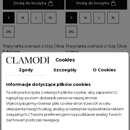
Dodaj do koszyka
Dodaj do koszyka
S
M
L
XL
S
M
L
XL
2XL
2XL
Marynarka oversize z różą Olivia
Marynarka oversize z różą Olivia
fuksjowa
czarna
Cookies
125,99 zł
125,99 zł
Zgody
Szczegóły
O Cookies
Informacje dotyczące plików cookies
Ta witryna korzysta z własnych plików cookie, aby zapewnić Ci
Wyświetlono: 1-12 z 25 pozycji
najwyższy poziom doświadczenia na naszej stronie .
Wykorzystujemy również pliki cookie stron trzecich w celu
ulepszenia naszych usług, analizy a nastepnie wyświetlania reklam
1
2
3
związanych z Twoimi preferencjami na podstawie analizy Twoich
zachowań podczas nawigacji.
Uniwersalna marynarka – must-have