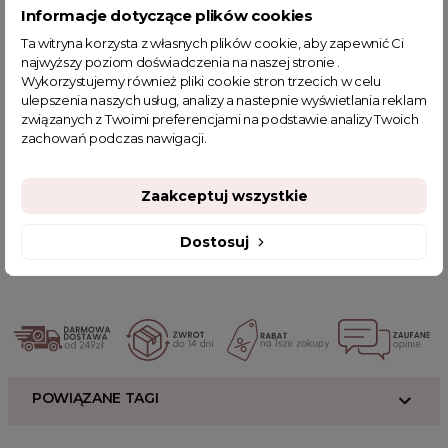
wygody tworzy niezapomniany look. Sukienka emanuje
Informacje dotyczące plików cookies
subtelnością i stylem, doskonale wpisując się w atmosferę
eleganckich wydarzeń.
Ta witryna korzysta z własnych plików cookie, aby zapewnić Ci
najwyższy poziom doświadczenia na naszej stronie .
Powiązane kategorie:
Wykorzystujemy również pliki cookie stron trzecich w celu
ulepszenia naszych usług, analizy a nastepnie wyświetlania reklam
Odzież damska
Zobacz wszystkie produkty Clamodi
Sukienki
związanych z Twoimi preferencjami na podstawie analizy Twoich
Sukienki wieczorowe
Sukienki hiszpanki
Sukienki midi
zachowań podczas nawigacji.
Sukienki koktajlowe
Sukienki na imprezę
Sukienki z długim rękawem
Sukienki dopasowane
Zaakceptuj wszystkie
Sukienki welurowe
Sukienki z marszczeniem
Sukienki eleganckie
Sukienki na poprawiny
ŚWIĘTA
PARTY
Dostosuj
Kolory Sukienek
Czarne Sukienki
Zimowe Uroczystości
Wyprzedaż noworoczna
POWIĄZANE TAGI