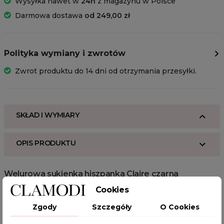
Wysyłka nawet w
24h
z magazynu w Polsce
Darmowa dostawa
od 249,00 zł
Polityka wymiany i zwrotów
Zwrot produktu do 14 dni od otrzymania przesyłki.
SKŁAD I WYMIARY
OPIS PRODUKTU
Welurowa sukienka hiszpanka Claire czarna
Welurowa sukienka w stylu hiszpańskim zachwyca ozdobnym
Cookies
dekoltem, długimi rękawami ze ściągaczem i efektownym
Zgody
Szczegóły
O Cookies
paskiem, podkreślającymi kobiecą elegancję. To idealny wybór na
wieczorne wyjścia, gdzie połączenie wyrafinowanego designu i