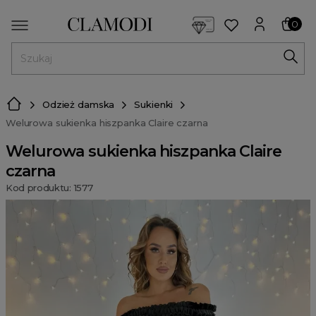
<script> dlApi = { cmd: [] }; </script> <script src="https://l
0
MENU
Odzież damska
Sukienki
Welurowa sukienka hiszpanka Claire czarna
Welurowa sukienka hiszpanka Claire
czarna
Kod produktu: 1577