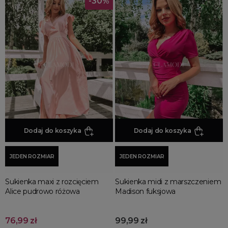
-30%
Dodaj do koszyka
Dodaj do koszyka
JEDEN ROZMIAR
JEDEN ROZMIAR
Sukienka maxi z rozcięciem
Sukienka midi z marszczeniem
Alice pudrowo różowa
Madison fuksjowa
76,99 zł
99,99 zł