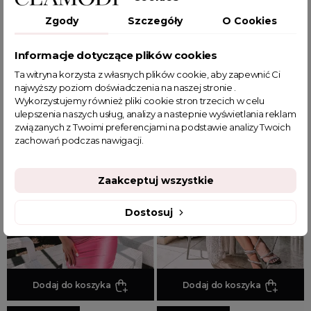
Sukienka mini z różą Secret
Sukienka mini z różą Secret
Zgody
Szczegóły
O Cookies
Garden zielona
Garden kobaltowa
Informacje dotyczące plików cookies
83,99 zł
83,99 zł
Ta witryna korzysta z własnych plików cookie, aby zapewnić Ci
najwyższy poziom doświadczenia na naszej stronie .
Wykorzystujemy również pliki cookie stron trzecich w celu
-30%
ulepszenia naszych usług, analizy a nastepnie wyświetlania reklam
związanych z Twoimi preferencjami na podstawie analizy Twoich
zachowań podczas nawigacji.
Zaakceptuj wszystkie
Dostosuj
Dodaj do koszyka
Dodaj do koszyka