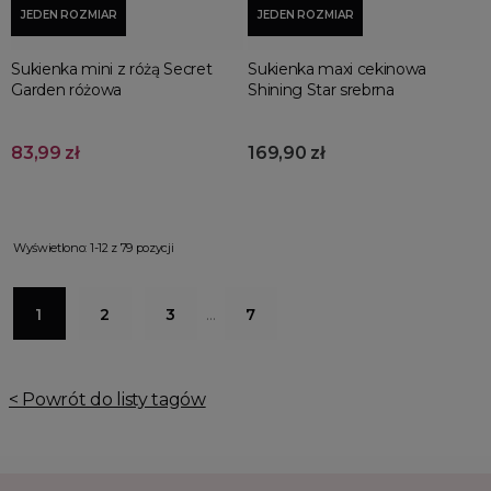
JEDEN ROZMIAR
JEDEN ROZMIAR
Sukienka mini z różą Secret
Sukienka maxi cekinowa
Garden różowa
Shining Star srebrna
83,99 zł
169,90 zł
Wyświetlono: 1-12 z 79 pozycji
1
2
3
…
7
< Powrót do listy tagów