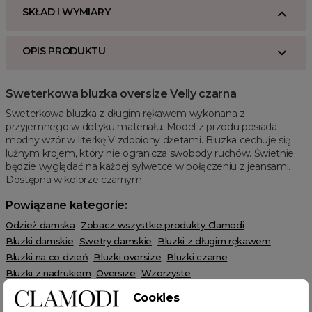
SKŁAD I WYMIARY
OPIS PRODUKTU
Sweterkowa bluzka oversize Velly czarna
Sweterkowa bluzka z długim rękawem wykonana z
przyjemnego w dotyku materiału. Model z przodu posiada
modny wzór w literkę V zdobiony dżetami. Bluzka cechuje się
luźnym krojem, który nie ogranicza swobody ruchów. Świetnie
będzie wyglądać na każdej sylwetce w połączeniu z jeansami.
Dostępna w kolorze czarnym.
Powiązane kategorie:
Odzież damska
Zobacz wszystkie produkty Clamodi
Bluzki damskie
Swetry damskie
Bluzki z długim rękawem
Bluzki na co dzień
Bluzki oversize
Bluzki czarne
Bluzki z nadrukiem
Oversize
Wzorzyste
Cookies