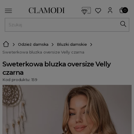
<script> dlApi = { cmd: [] }; </script> <script src="https://l
0
MENU
Odzież damska
Bluzki damskie
Sweterkowa bluzka oversize Velly czarna
Sweterkowa bluzka oversize Velly
czarna
Kod produktu: 159