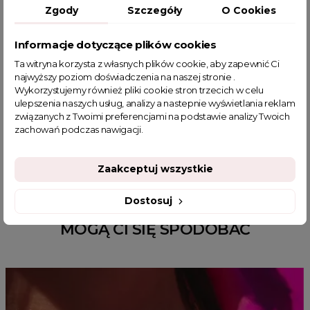
Zgody
Szczegóły
O Cookies
Informacje dotyczące plików cookies
POWIĄZANE TAGI
Ta witryna korzysta z własnych plików cookie, aby zapewnić Ci
najwyższy poziom doświadczenia na naszej stronie .
bluzka sweterkowa
czarna bluzka
bluzka oversize
Wykorzystujemy również pliki cookie stron trzecich w celu
ulepszenia naszych usług, analizy a nastepnie wyświetlania reklam
bluzki plus size
bluzki z cyrkoniami
związanych z Twoimi preferencjami na podstawie analizy Twoich
sklep z odzieżą damską
fajne bluzki
fajne bluzki damskie
zachowań podczas nawigacji.
jesienne stylizacje do pracy
Zaakceptuj wszystkie
Dostosuj
MOGĄ CI SIĘ SPODOBAĆ