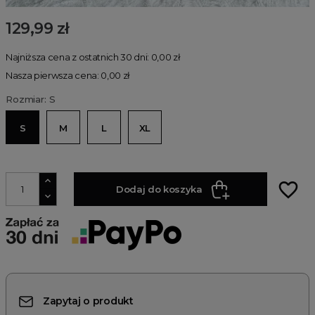
129,99 zł
Najniższa cena z ostatnich 30 dni: 0,00 zł
Nasza pierwsza cena: 0,00 zł
Rozmiar: S
S
M
L
XL
favorite_border
Dodaj do koszyka
Zapytaj o produkt