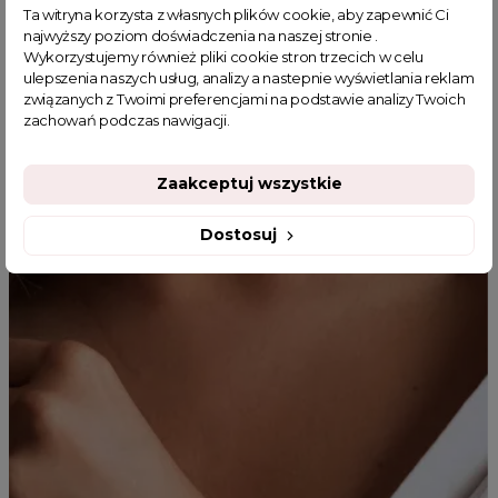
Ta witryna korzysta z własnych plików cookie, aby zapewnić Ci
asymetryczna spódnica
sklep z odzieżą damską
najwyższy poziom doświadczenia na naszej stronie .
fajne ciuszki
spódniczka midi z rozcięciem
Wykorzystujemy również pliki cookie stron trzecich w celu
spódnica damska z eko skóry
spódnice brązowe skórzane
ulepszenia naszych usług, analizy a nastepnie wyświetlania reklam
związanych z Twoimi preferencjami na podstawie analizy Twoich
zachowań podczas nawigacji.
Zaakceptuj wszystkie
MOGĄ CI SIĘ SPODOBAĆ
Dostosuj