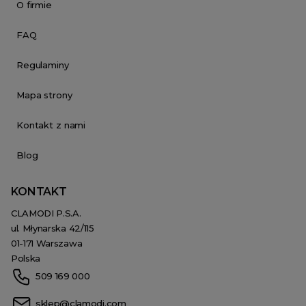
O firmie
FAQ
Regulaminy
Mapa strony
Kontakt z nami
Blog
KONTAKT
CLAMODI P.S.A.
ul. Młynarska 42/115
01-171 Warszawa
Polska
509 169 000
sklep@clamodi.com