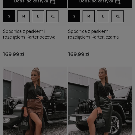
Dodaj do koszyka
Dodaj do koszyka
S
M
L
XL
S
M
L
XL
Spódnica z paskiem i
Spódnica z paskiem i
rozcięciem Karter beżowa
rozcięciem Karter, czarna
169,99 zł
169,99 zł