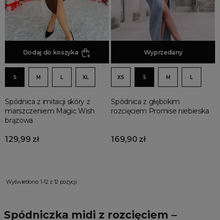
Dodaj do koszyka
Dodaj do koszyka
Wyprzedany
S
M
L
XL
XS
S
M
L
Spódnica z imitacji skóry z
Spódnica z głębokim
marszczeniem Magic Wish
rozcięciem Promise niebieska
brązowa
129,99 zł
169,90 zł
Wyświetlono: 1-12 z 12 pozycji
Spódniczka midi z rozcięciem –