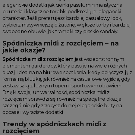
eleganckie dodatki jak cienki pasek, minimalistyczna
biżuteria i klasyczne torebki podkreślą jej elegancki
charakter. Jeśli preferujesz bardziej casualowy look,
wybierz masywniejszą biżuterię, większe torby i bardziej
swobodne obuwie, jak trampki czy płaskie sandały.
Spódniczka midi z rozcięciem – na
jakie okazje?
Spódniczka midi z rozcięciem
jest wszechstronnym
elementem garderoby, który pasuje na wiele różnych
okazji. Idealna na biurowe spotkania, kiedy połączysz ją z
formalną bluzką, jak również na casualowe wyjścia, gdy
zestawisz ją z luźnym topem i sportowym obuwiem.
Dzięki swojej uniwersalności, spódniczka midi z
rozcięciem sprawdzi się również na specjalne okazje,
szczególnie gdy założysz do niej eleganckie buty na
obcasie i wyraziste dodatki.
Trendy w spódniczkach midi z
rozcięciem