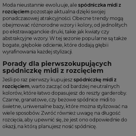
Moda nieustannie ewoluuje, ale
spódniczka midi z
rozcięciem
pozostaje aktualna dzięki swojej
ponadczasowej atrakcyjności. Obecne trendy mogą
obejmować różnorodne wzory i kolory, od jednolitych
po ekstrawaganckie druki, takie jak kwiaty czy
abstrakcyjne wzory. W tej sezonie popularne są także
bogate, głębokie odcienie, które dodają głębi i
wyrafinowania każdej stylizacji.
Porady dla pierwszokupujących
spódniczkę midi z rozcięciem
Jeśli po raz pierwszy kupujesz
spódniczkę midi z
rozcięciem
, warto zacząć od bardziej neutralnych
kolorów, które łatwo dopasujesz do reszty garderoby.
Czarne, granatowe, czy beżowe spódnice midi to
świetne, uniwersalne bazy, które można stylizować na
wiele sposobów. Zwróć również uwagę na długość
rozcięcia, aby upewnić się, że jest ono odpowiednie do
okazji, na którą planujesz nosić spódnicę.