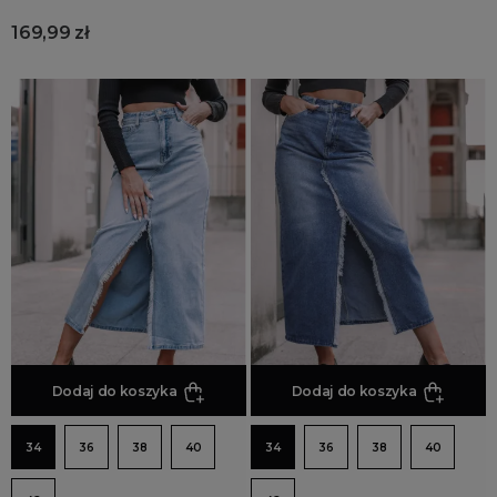
169,99 zł
Dodaj do koszyka
Dodaj do koszyka
34
36
38
40
34
36
38
40