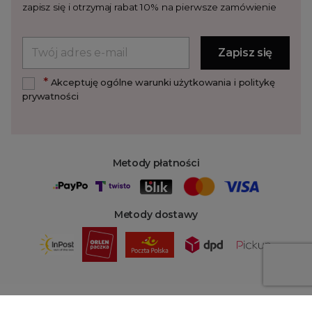
zapisz się i otrzymaj rabat 10% na pierwsze zamówienie
*
Akceptuję ogólne warunki użytkowania i politykę
prywatności
Metody płatności
Metody dostawy