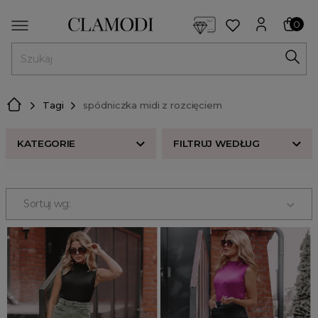
<script> dlApi = { cmd: [] }; </script> <script src="https://l
0
MENU
Tagi
spódniczka midi z rozcięciem
KATEGORIE
FILTRUJ WEDŁUG
Nowości w butiku Clamodi
Bestsellery
Sortuj wg:
Odzież damska
Buty damskie
Akcesoria
Premium
Strefa beauty