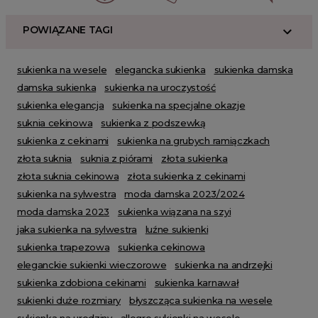
POWIĄZANE TAGI
sukienka na wesele
elegancka sukienka
sukienka damska
damska sukienka
sukienka na uroczystość
sukienka elegancja
sukienka na specjalne okazje
suknia cekinowa
sukienka z podszewką
sukienka z cekinami
sukienka na grubych ramiączkach
złota suknia
suknia z piórami
złota sukienka
złota suknia cekinowa
złota sukienka z cekinami
sukienka na sylwestra
moda damska 2023/2024
moda damska 2023
sukienka wiązana na szyi
jaka sukienka na sylwestra
luźne sukienki
sukienka trapezowa
sukienka cekinowa
eleganckie sukienki wieczorowe
sukienka na andrzejki
sukienka zdobiona cekinami
sukienka karnawał
sukienki duże rozmiary
błyszcząca sukienka na wesele
sukienka na urodziny
allegro sukienki na wesele