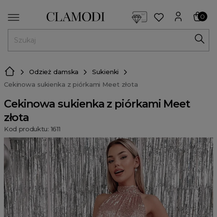
<script> dlApi = { cmd: [] }; </script> <script src="https://l
0
MENU
Odzież damska
Sukienki
Cekinowa sukienka z piórkami Meet złota
Cekinowa sukienka z piórkami Meet
złota
Kod produktu: 1611