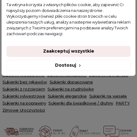
Ta witryna korzysta z własnych plików cookie, aby zapewnić Ci
Błyszczący wybór na każdą imprezę
najwyższy poziom doświadczenia na naszej stronie .
To idealny wybór dla tych, którzy pragną błyszczeć i przyciągać
Wykorzystujemy również pliki cookie stron trzecich w celu
uwagę na każdej imprezie. Sukienka Meet pozwala na wyrażenie
ulepszenia naszych usług, analizy a nastepnie wyświetlania reklam
swojego indywidualnego stylu i pewności siebie.
związanych z Twoimi preferencjami na podstawie analizy Twoich
zachowań podczas nawigacji.
Powiązanie kategorie:
sukienki koktajlowe
,
sukienki wieczorowe
Cechy produktu:
pióra, cekiny
Zaakceptuj wszystkie
Powiązane kategorie:
Dostosuj
Odzież damska
Zobacz wszystkie produkty Clamodi
Sukienki
Sukienki wieczorowe
Sukienki koktajlowe
Sukienki na imprezę
Sukienki bez rękawów
Sukienki dopasowane
Sukienki z rozcięciem
Sukienki na studniówkę
Sukienki sylwestrowe
Sukienki eleganckie
Sukienki na wesele
Sukienki na poprawiny
Sukienki dla świadkowej / druhny
PARTY
Zimowe Uroczystości