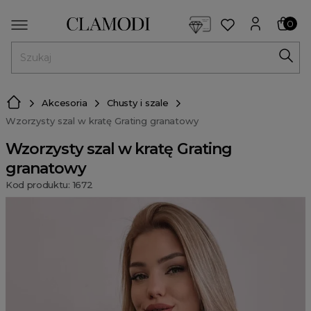
<script> dlApi = { cmd: [] }; </script> <script src="https://l
0
MENU
Akcesoria
Chusty i szale
Wzorzysty szal w kratę Grating granatowy
Wzorzysty szal w kratę Grating
granatowy
Kod produktu: 1672