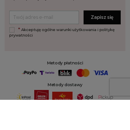
*
Akceptuję ogólne warunki użytkowania i politykę
prywatności
Metody płatności
Metody dostawy