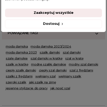
Szaliki damskie
Zaakceptuj wszystkie
Dostosuj
POWIĄZANE TAGI
moda damska
moda damska 2023/2024
moda damska 2023
szalik damski
szal damski
szale damskie
szal damski w kratkę
szal w kratę
szalik w kratkę
modne szaliki damskie
modny szal damski
ciepły szalik damski
ciepły szal damski
szal z frędzlami
szaliki z frędzlami
wełniany szal
wełniany szalik
szeroki szalik
jaki szalik na zimę
jesienne stylizacje do pracy
jak nosić szal