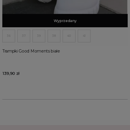
Dodaj do koszyka
Wyprzedany
36
37
39
38
40
41
Trampki Good Moments białe
139,90 zł