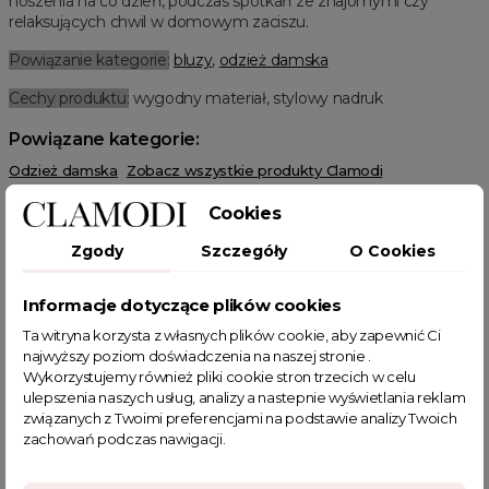
noszenia na co dzień, podczas spotkań ze znajomymi czy
relaksujących chwil w domowym zaciszu.
Powiązanie kategorie:
bluzy
,
odzież damska
Cechy produktu:
wygodny materiał, stylowy nadruk
Powiązane kategorie:
Odzież damska
Zobacz wszystkie produkty Clamodi
Zobacz nowości Clamodi
Bluzy damskie
Plus size
Cookies
Bluzy damskie plus size
Premium
Bluzy z Kapturem
Bluzy Oversize
Bluzy Wzorzyste
Bluzy Przez Głowę
Zgody
Szczegóły
O Cookies
Informacje dotyczące plików cookies
Ta witryna korzysta z własnych plików cookie, aby zapewnić Ci
najwyższy poziom doświadczenia na naszej stronie .
Wykorzystujemy również pliki cookie stron trzecich w celu
POWIĄZANE TAGI
ulepszenia naszych usług, analizy a nastepnie wyświetlania reklam
związanych z Twoimi preferencjami na podstawie analizy Twoich
zachowań podczas nawigacji.
bluza
luźna bluza
styl
moda
chłodne dni
bluza damska
bawełniana bluza
sportowa bluza
bluza prosecco