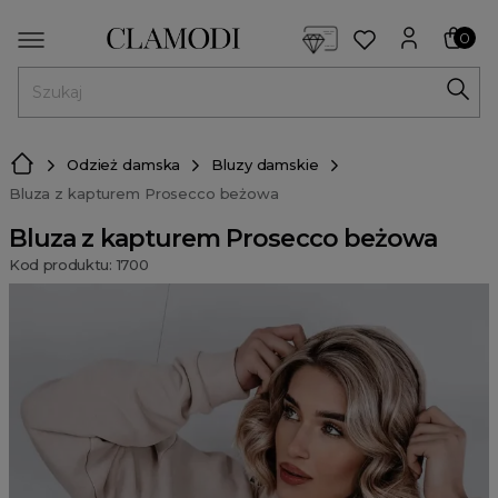
<script> dlApi = { cmd: [] }; </script> <script src="https://l
0
MENU
Odzież damska
Bluzy damskie
Bluza z kapturem Prosecco beżowa
Bluza z kapturem Prosecco beżowa
Kod produktu: 1700