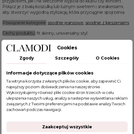
przyjaciółmi, jak i na wieczorne wyjścia do klubu czy koncert.
Połącz je z białą koszulką lub luźnym swetrem i sneakersami,
aby stworzyć wygodną stylizację, która przyciągnie spojrzenia.
Powiązanie kategorie:
spodnie jeansowe
,
spodnie z kieszeniami
Cechy produktu:
fit skinny, uniwersalny styl
Powiązane kategorie:
Cookies
Odzież damska
Zobacz wszystkie produkty Clamodi
Zgody
Szczegóły
O Cookies
Zobacz nowości Clamodi
Jeans
Plus size
Jeans plus size
Spodnie plus size
Spodnie jeansowe
Informacje dotyczące plików cookies
Spodnie z wysokim stanem
Spodnie regular
Spodnie z kieszeniami
Spodnie skinny
Ta witryna korzysta z własnych plików cookie, aby zapewnić Ci
najwyższy poziom doświadczenia na naszej stronie .
Wykorzystujemy również pliki cookie stron trzecich w celu
ulepszenia naszych usług, analizy a nastepnie wyświetlania reklam
związanych z Twoimi preferencjami na podstawie analizy Twoich
zachowań podczas nawigacji.
POWIĄZANE TAGI
Zaakceptuj wszystkie