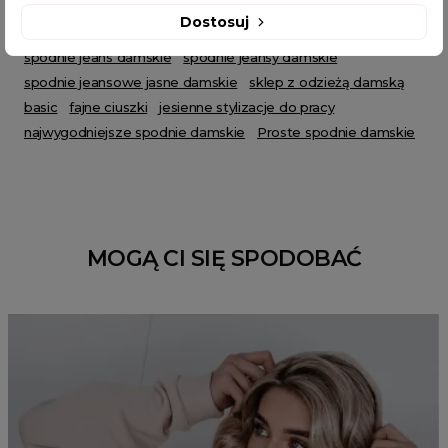
spodnie jeansowe
spodnie jeansowe damskie
Dostosuj
jeansy damskie
jeansy damskie z wysokim stanem
spodnie jeans damskie
spodnie jeansy damskie
spodnie jeansowe jasne damskie
sklep z odzieżą damską
basic
fajne ciuszki
jesienne stylizacje do pracy
najwygodniejsze spodnie damskie
Proste spodnie damskie
MOGĄ CI SIĘ SPODOBAĆ