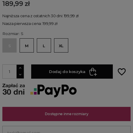
189,99 zł
Najniższa cena z ostatnich 30 dni: 199,99 zł
Nasza pierwsza cena: 199,99 zł
Rozmiar: S
S
M
L
XL
favorite_border
Dodaj do koszyka
Dostępne inne rozmiary