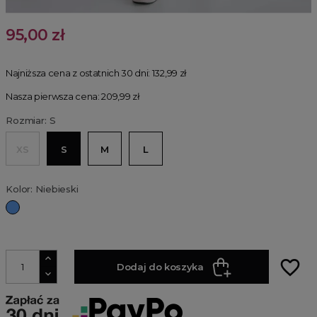
95,00 zł
Najniższa cena z ostatnich 30 dni:
132,99 zł
Nasza pierwsza cena: 209,99 zł
Rozmiar: S
XS
S
M
L
Kolor: Niebieski
Niebieski
favorite_border
Dodaj do koszyka