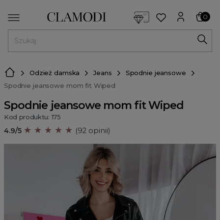
<script> dlApi = { cmd: [] }; </script> <script src="https://l
0
MENU
Odzież damska
Jeans
Spodnie jeansowe
Spodnie jeansowe mom fit Wiped
Spodnie jeansowe mom fit Wiped
Kod produktu: 175
★ ★ ★ ★ ★
4.9/5
(92 opinii)