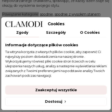
niepowtarzalnego charakteru, sprawiając, że każdy dzień staje się
okazją do wyrażenia swojego stylu.
Powiązanie kategorie:
spodnie
,
spodnie z wysokim stanem
Powiązane kategorie:
Cookies
Odzież damska
Zobacz wszystkie produkty Clamodi
Jeans
Zgody
Szczegóły
O Cookies
Promocja
Wyprzedaż
Spodnie jeansowe
Spodnie z wysokim stanem
Spodnie z kieszeniami
HOT SALE
Informacje dotyczące plików cookies
Black Friday
Ta witryna korzysta z własnych plików cookie, aby zapewnić Ci
najwyższy poziom doświadczenia na naszej stronie .
Wykorzystujemy również pliki cookie stron trzecich w celu
ulepszenia naszych usług, analizy a nastepnie wyświetlania reklam
związanych z Twoimi preferencjami na podstawie analizy Twoich
zachowań podczas nawigacji.
POWIĄZANE TAGI
Zaakceptuj wszystkie
spodnie
spodnie jeansowe
jeansy z przetarciami
spodnie jeansowe jasne damskie
jeansy z dziurami
Dostosuj
sklep z odzieżą damską
jesienne stylizacje do pracy