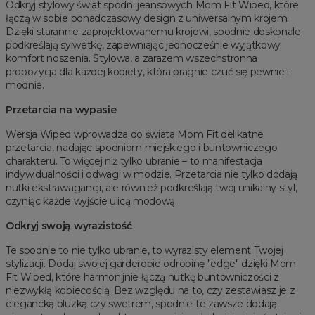
Odkryj stylowy świat spodni jeansowych Mom Fit Wiped, które
łączą w sobie ponadczasowy design z uniwersalnym krojem.
Dzięki starannie zaprojektowanemu krojowi, spodnie doskonale
podkreślają sylwetkę, zapewniając jednocześnie wyjątkowy
komfort noszenia. Stylowa, a zarazem wszechstronna
propozycja dla każdej kobiety, która pragnie czuć się pewnie i
modnie.
Przetarcia na wypasie
Wersja Wiped wprowadza do świata Mom Fit delikatne
przetarcia, nadając spodniom miejskiego i buntowniczego
charakteru. To więcej niż tylko ubranie – to manifestacja
indywidualności i odwagi w modzie. Przetarcia nie tylko dodają
nutki ekstrawagancji, ale również podkreślają twój unikalny styl,
czyniąc każde wyjście ulicą modową.
Odkryj swoją wyrazistość
Te spodnie to nie tylko ubranie, to wyrazisty element Twojej
stylizacji. Dodaj swojej garderobie odrobinę "edge" dzięki Mom
Fit Wiped, które harmonijnie łączą nutkę buntowniczości z
niezwykłą kobiecością. Bez względu na to, czy zestawiasz je z
elegancką bluzką czy swetrem, spodnie te zawsze dodają