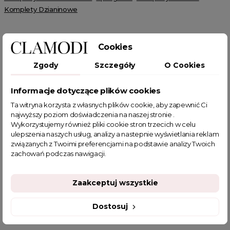
Komplety Dzianinowe
Cookies
Zgody
Szczegóły
O Cookies
POWIĄZANE TAGI
Informacje dotyczące plików cookies
Ta witryna korzysta z własnych plików cookie, aby zapewnić Ci
komplet dresowy damski
sweterkowy komplet damski
najwyższy poziom doświadczenia na naszej stronie .
dresy damskie komplety
dresy damskie komplet
Wykorzystujemy również pliki cookie stron trzecich w celu
komplet damski ze spodniami
czarne komplety damskie
ulepszenia naszych usług, analizy a nastepnie wyświetlania reklam
komplet prążkowany damski
jesienne stylizacje
związanych z Twoimi preferencjami na podstawie analizy Twoich
zachowań podczas nawigacji.
eleganckie dresy damskie komplet
komplet dwuczęściowy damski
sklep z odzieżą damską
basic
fajne ciuszki
garderoba kapsułowa
Zaakceptuj wszystkie
najmodniejsze komplety damskie
Dostosuj
luźne dresy damskie komplet
dresy welurowe czarne
Dresy welurowe damskie czarne