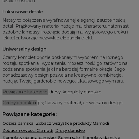
okolicznościach.
Luksusowe detale
Nataly to połączenie wyrafinowanej elegancji z subtelnością
detali. Prążkowany materiał nadaje mu charakteru, natomiast
ozdobne lampasy i rozcięcia dodają mu wyjątkowego uroku i
lekkości, tworząc niezwykle elegancki efekt.
Uniwersalny design
Czarny komplet będzie doskonałym wyborem na różnego
rodzaju spotkania i wydarzenia. Możesz nosić go zarówno na
codzienne spotkania, jak i na bardziej formalne okazje. Jego
ponadczasowy design pozwala na kreatywne kombinacje,
nadając Twojej garderobie nowego, luksusowego wymiaru.
Powiązanie kategorie:
dresy
,
komplety damskie
Cechy produktu:
prążkowany materiał, uniwersalny design
Powiązane kategorie:
Odzież damska
Zobacz wszystkie produkty Clamodi
Zobacz nowości Clamodi
Dresy damskie
Komplety ubrania damskie
Spring sale
Komplety damskie