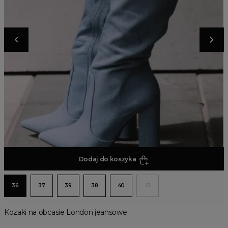
Dodaj do koszyka
36
37
39
38
40
41
Kozaki na obcasie London jeansowe