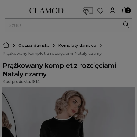
<script> dlApi = { cmd: [] }; </script> <script src="https://l
0
MENU
Odzież damska
Komplety damskie
Prążkowany komplet z rozcięciami Nataly czarny
Prążkowany komplet z rozcięciami
Nataly czarny
Kod produktu: 1814