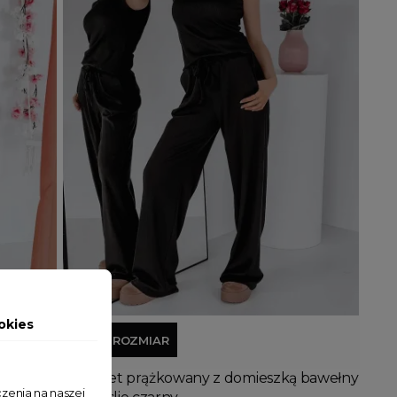
Dodaj do koszyka
okies
JEDEN ROZMIAR
 bawełny
Komplet prążkowany z domieszką bawełny
zenia na naszej