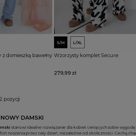
Dodaj do koszyka
S/M
L/XL
 z domieszką bawełny
Wzorzysty komplet Secure
279,99 zł
2 pozycji
INOWY DAMSKI
amski
stanowi idealne rozwiązanie dla kobiet ceniących sobie wygodę po
rt noszenia przez cały dzień, niezależnie od okoliczności. Cechą char