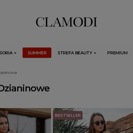
ib.onet.pl/s.csr/build/dlApi/minit.boot.min.js" async></script>
SORIA
SUMMER
STREFA BEAUTY
PREMIUM
ianinowe
Dzianinowe
BESTSELLER