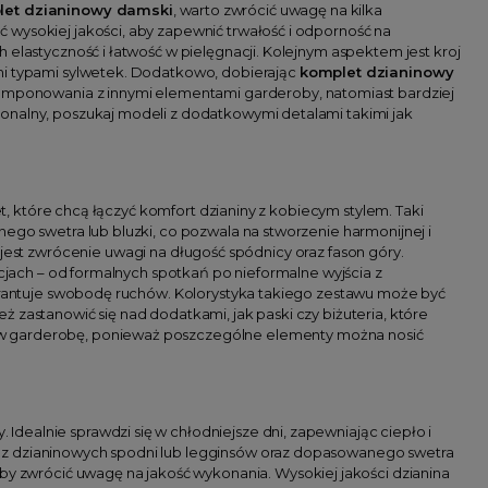
let dzianinowy damski
, warto zwrócić uwagę na kilka
 wysokiej jakości, aby zapewnić trwałość i odporność na
 elastyczność i łatwość w pielęgnacji. Kolejnym aspektem jest kroj
ymi typami sylwetek. Dodatkowo, dobierając
komplet dzianinowy
 skomponowania z innymi elementami garderoby, natomiast bardziej
onalny, poszukaj modeli z dodatkowymi detalami takimi jak
, które chcą łączyć komfort dzianiny z kobiecym stylem. Taki
ego swetra lub bluzki, co pozwala na stworzenie harmonijnej i
e jest zwrócenie uwagi na długość spódnicy oraz fason góry.
acjach – od formalnych spotkań po nieformalne wyjścia z
gwarantuje swobodę ruchów. Kolorystyka takiego zestawu może być
 zastanowić się nad dodatkami, jak paski czy biżuteria, które
 w garderobę, ponieważ poszczególne elementy można nosić
 Idealnie sprawdzi się w chłodniejsze dni, zapewniając ciepło i
ę z dzianinowych spodni lub legginsów oraz dopasowanego swetra
 aby zwrócić uwagę na jakość wykonania. Wysokiej jakości dzianina