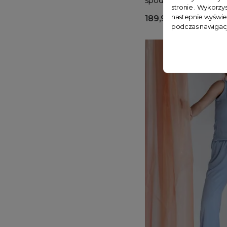
spodnie), czarny
stronie . Wykorzys
nastepnie wyświe
189,99 zł
podczas nawigacj