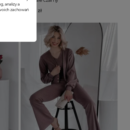
3w1 Leslie czarny
g, analizy a
 Twoich zachowań
269,99 zł