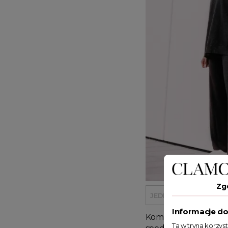
Zg
JEDEN ROZMIAR
Informacje do
Komplet sweterkowy 
Ta witryna korzys