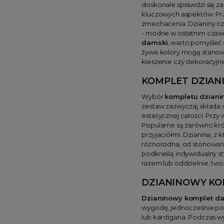
doskonale sprawdzi się z
kluczowych aspektów. Prz
zmechacenia. Dzianiny czę
- modne w ostatnim czasi
damski
, warto pomyśleć 
żywe kolory mogą stanowi
kieszenie czy dekoracyjn
KOMPLET DZIAN
Wybór
kompletu dzian
zestaw zazwyczaj składa s
estetycznej całości. Prz
Popularne są zarówno krót
przyjaciółmi. Dzianina, 
różnorodna, od stonowanyc
podkreślą indywidualny st
razem lub oddzielnie, two
DZIANINOWY KO
Dzianinowy komplet d
wygodę, jednocześnie poz
lub kardigana. Podczas 