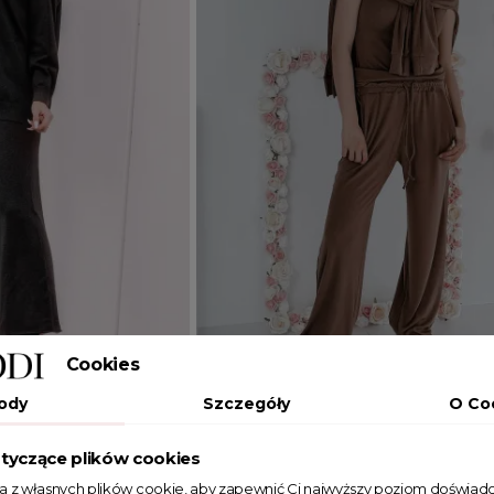
Wyprzedany
Cookies
Dodaj do koszyka
ody
Szczegóły
O Co
JEDEN ROZMIAR
tyczące plików cookies
Selena (bluza,
Komplet prążkowany z domieszką
ta z własnych plików cookie, aby zapewnić Ci najwyższy poziom doświadc