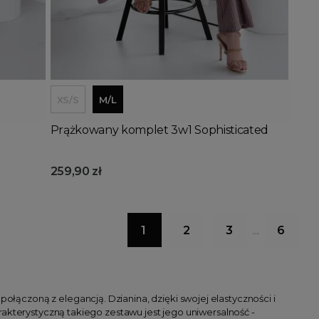
Dodaj do koszyka
XS/S
M/L
Prążkowany komplet 3w1 Sophisticated
259,90 zł
1
2
3
6
…
łączoną z elegancją. Dzianina, dzięki swojej elastyczności i
akterystyczną takiego zestawu jest jego uniwersalność -