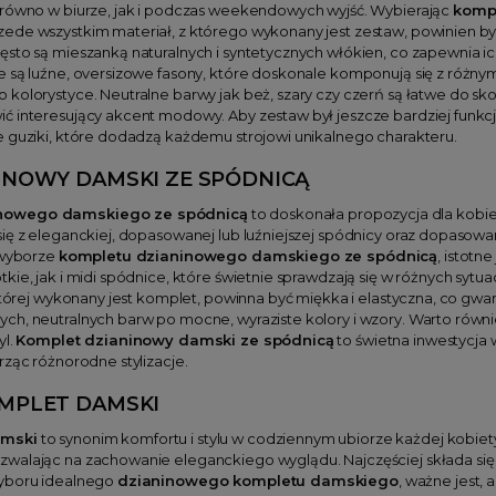
arówno w biurze, jak i podczas weekendowych wyjść. Wybierając
komp
ede wszystkim materiał, z którego wykonany jest zestaw, powinien być
sto są mieszanką naturalnych i syntetycznych włókien, co zapewnia ich
e są luźne, oversizowe fasony, które doskonale komponują się z różn
o kolorystyce. Neutralne barwy jak beż, szary czy czerń są łatwe do
ć interesujący akcent modowy. Aby zestaw był jeszcze bardziej funkcj
e guziki, które dodadzą każdemu strojowi unikalnego charakteru.
INOWY DAMSKI ZE SPÓDNICĄ
inowego damskiego ze spódnicą
to doskonała propozycja dla kobiet
ię z eleganckiej, dopasowanej lub luźniejszej spódnicy oraz dopasowan
y wyborze
kompletu dzianinowego damskiego ze spódnicą
, istotn
kie, jak i midi spódnice, które świetnie sprawdzają się w różnych sytu
z której wykonany jest komplet, powinna być miękka i elastyczna, co 
h, neutralnych barw po mocne, wyraziste kolory i wzory. Warto również
yl.
Komplet dzianinowy damski ze spódnicą
to świetna inwestycja
rząc różnorodne stylizacje.
MPLET DAMSKI
amski
to synonim komfortu i stylu w codziennym ubiorze każdej kobiety.
walając na zachowanie eleganckiego wyglądu. Najczęściej składa si
wyboru idealnego
dzianinowego kompletu damskiego
, ważne jest,