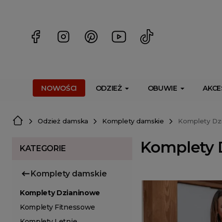
<script> dlApi = { cmd: [] }; </script> <script src="https://l
NOWOŚCI
ODZIEŻ
OBUWIE
AKCE
Odzież damska
Komplety damskie
Komplety Dz
Komplety 
KATEGORIE
Komplety damskie
Komplety Dzianinowe
Komplety Fitnessowe
Komplety Letnie