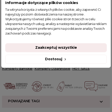
Informacje dotyczące plików cookies
z szeroką nogawką, które optycznie wydłużają nogi, oraz
eleganckiej bluzy z dekoltem w serek, która doda każdej stylizacji
Ta witryna korzysta z własnych plików cookie, aby zapewnić Ci
szczypty elegancji. Spodnie posiadają elastyczną gumkę w pasie
najwyższy poziom doświadczenia na naszej stronie .
z możliwością regulacji wiązaniem, co pozwala na idealne
Wykorzystujemy również pliki cookie stron trzecich w celu
dopasowanie do figury, a także praktyczne kieszenie. Rozcięcia
ulepszenia naszych usług, analizy a nastepnie wyświetlania reklam
na bokach bluzy dodają całości lekkości i nowoczesnego
związanych z Twoimi preferencjami na podstawie analizy Twoich
charakteru. Ten czarny komplet jest doskonały na każdą okazję,
zachowań podczas nawigacji.
od biznesowych spotkań, przez casualowe wyjścia, aż po
wieczorne wyjścia.
Zaakceptuj wszystkie
Powiązane kategorie:
Odzież damska
Zobacz wszystkie produkty Clamodi
Dostosuj
Zobacz nowości Clamodi
Komplety ubrania damskie
Komplety damskie
Komplety Dzianinowe
HOT SALE
POWIĄZANE TAGI