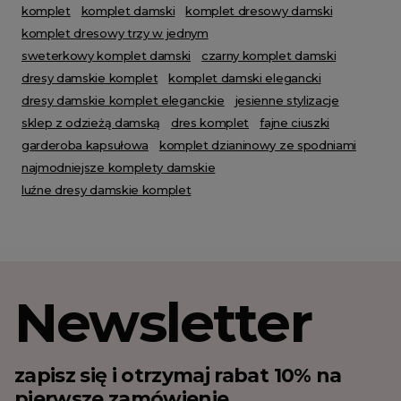
komplet
komplet damski
komplet dresowy damski
komplet dresowy trzy w jednym
sweterkowy komplet damski
czarny komplet damski
dresy damskie komplet
komplet damski elegancki
dresy damskie komplet eleganckie
jesienne stylizacje
sklep z odzieżą damską
dres komplet
fajne ciuszki
garderoba kapsułowa
komplet dzianinowy ze spodniami
najmodniejsze komplety damskie
luźne dresy damskie komplet
Newsletter
zapisz się i otrzymaj rabat 10% na
pierwsze zamówienie