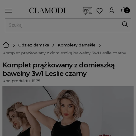
<script> dlApi = { cmd: [] }; </script> <script src="https://l
0
MENU
Odzież damska
Komplety damskie
Komplet prążkowany z domieszką bawełny 3w1 Leslie czarny
Komplet prążkowany z domieszką
bawełny 3w1 Leslie czarny
Kod produktu: 1875