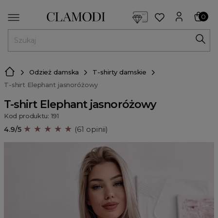
<script> dlApi = { cmd: [] }; </script> <script src="https://l
0
MENU
Odzież damska
T-shirty damskie
T-shirt Elephant jasnoróżowy
T-shirt Elephant jasnoróżowy
Kod produktu: 191
★ ★ ★ ★ ★
4.9/5
(61 opinii)