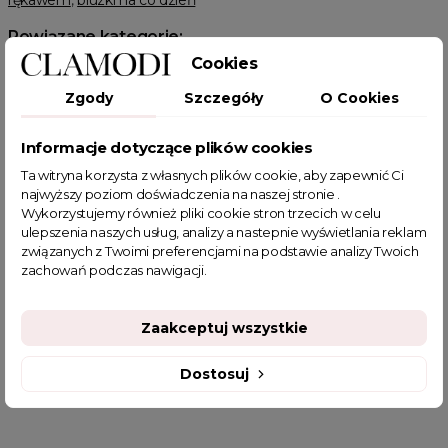
rękawem
,
bluzki na co dzień
Powiązane kategorie:
Cookies
Odzież damska
Zobacz wszystkie produkty Clamodi
Bluzki damskie
T-shirty damskie
Wyprzedaż
Zgody
Szczegóły
O Cookies
T-SHIRTY z nadrukiem
HOT SALE
Różowy Październik
Informacje dotyczące plików cookies
Ta witryna korzysta z własnych plików cookie, aby zapewnić Ci
najwyższy poziom doświadczenia na naszej stronie .
Wykorzystujemy również pliki cookie stron trzecich w celu
ulepszenia naszych usług, analizy a nastepnie wyświetlania reklam
POWIĄZANE TAGI
związanych z Twoimi preferencjami na podstawie analizy Twoich
zachowań podczas nawigacji.
bluzka
bawełniana bluzka
tshirt
koszulka
bluzki z nadrukiem
bluzki pudrowy róż
Zaakceptuj wszystkie
koszulki bawełniane damskie
bluzeczki na lato
sklep z odzieżą damską
koszulka basic
Dostosuj