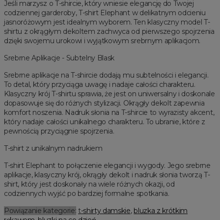
Jeśli marzysz o T-shircie, który wniesie elegancję do Twojej
codziennej garderoby, T-shirt Elephant w delikatnym odcieniu
jasnoróżowym jest idealnym wyborem. Ten klasyczny model T-
shirtu z okrągłym dekoltem zachwyca od pierwszego spojrzenia
dzięki swojemu urokowi i wyjątkowym srebrnym aplikacjom.
Srebrne Aplikacje - Subtelny Blask
Srebrne aplikacje na T-shircie dodają mu subtelności i elegancji.
To detal, który przyciąga uwagę i nadaje całości charakteru.
Klasyczny krój T-shirtu sprawia, że jest on uniwersalny i doskonale
dopasowuje się do różnych stylizacji. Okrągły dekolt zapewnia
komfort noszenia. Nadruk słonia na T-shircie to wyrazisty akcent,
który nadaje całości unikalnego charakteru. To ubranie, które z
pewnością przyciągnie spojrzenia.
T-shirt z unikalnym nadrukiem
T-shirt Elephant to połączenie elegancji i wygody. Jego srebrne
aplikacje, klasyczny krój, okrągły dekolt i nadruk słonia tworzą T-
shirt, który jest doskonały na wiele różnych okazji, od
codziennych wyjść po bardziej formalne spotkania.
Powiązanie kategorie:
t
-shirty damskie
,
bluzka z krótkim