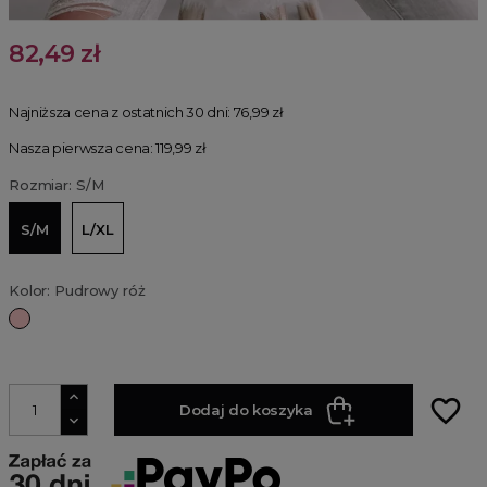
82,49 zł
Najniższa cena z ostatnich 30 dni:
76,99 zł
Nasza pierwsza cena: 119,99 zł
Rozmiar: S/M
S/M
L/XL
Kolor: Pudrowy róż
Pudrowy
róż
favorite_border
Dodaj do koszyka