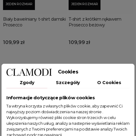
JEDEN ROZMIAR
JEDEN ROZMIAR
Biały bawełniany t-shirt damski
T-shirt z krótkim rękawem
Prosecco
Prosecco beżowy
109,99 zł
109,99 zł
Wyświetlono: 1-12 z 64 pozycji
Cookies
Zgody
Szczegóły
O Cookies
1
2
3
…
6
Informacje dotyczące plików cookies
Uniwersalność
koszulek bawełnianych
Ta witryna korzysta z własnych plików cookie, aby zapewnić Ci
najwyższy poziom doświadczenia na naszej stronie .
damskich
Wykorzystujemy również pliki cookie stron trzecich w celu
Koszulki bawełniane damskie
to niezwykle
ulepszenia naszych usług, analizy a nastepnie wyświetlania reklam
uniwersalny element garderoby. Pasują do każdej
związanych z Twoimi preferencjami na podstawie analizy Twoich
zachowań podczas nawigacji.
stylizacji, od casualowych po bardziej eleganckie. Dzięki