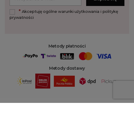
*
Akceptuję ogólne warunki użytkowania i politykę
prywatności
Metody płatności
Metody dostawy