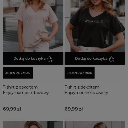
Jesienne Uroczystości
Zimowe Uroczystości
HOT SALE
Produkty Tygodnia
Różowy Październik
Black Friday
Cyber Monday
Dodaj do koszyka
Dodaj do koszyka
Black Week
Wyprzedaż noworoczna
JEDEN ROZMIAR
JEDEN ROZMIAR
T-shirt z dekoltem
T-shirt z dekoltem
Enjoymoments beżowy
Enjoymoments czarny
69,99 zł
69,99 zł