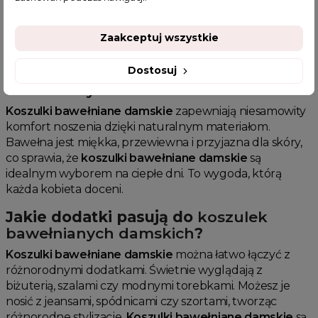
swojej prostocie i różnorodności fasonów,
koszulki
bawełniane damskie
są niezastąpione na co dzień i na
Zaakceptuj wszystkie
specjalne okazje.
Dostosuj
Komfort noszenia
koszulek
bawełnianych damskich
Koszulki bawełniane damskie
zapewniają niesamowity
komfort noszenia dzięki naturalnym materiałom.
Bawełna jest miękka, przewiewna i przyjazna dla skóry,
co sprawia, że
koszulki bawełniane damskie
są
idealnym wyborem na ciepłe dni. To wygoda, którą
każda kobieta doceni.
Jakie dodatki pasują do
koszulek
bawełnianych damskich
?
Koszulki bawełniane damskie
można łatwo łączyć z
różnorodnymi dodatkami. Świetnie wyglądają z
biżuterią, szalami czy modnymi torebkami. Możesz je
nosić z jeansami, spódnicami czy szortami, tworząc
różnorodne stylizacje.
Koszulki bawełniane damskie
są