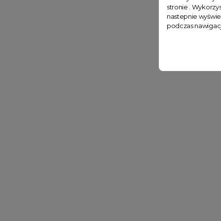
stronie . Wykorzys
nastepnie wyświe
podczas nawigacj