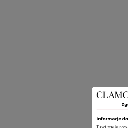
Zg
Informacje do
Ta witryna korzys