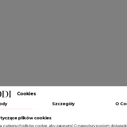
Cookies
ody
Szczegóły
O Co
tyczące plików cookies
ta z własnych plików cookie, aby zapewnić Ci najwyższy poziom doświadc