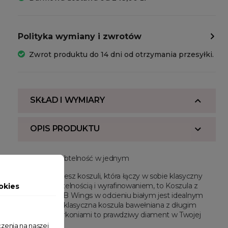
Polityka wymiany i zwrotów
Zwrot produktu do 14 dni od otrzymania przesyłki.
SKŁAD I WYMIARY
OPIS PRODUKTU
Elegancja i subtelność w jednym
Jeśli poszukujesz koszuli, która łączy w sobie klasyczny
wygląd z subtelnością i wyrafinowaniem, to Koszula z
okies
Cyrkoniami BB Wings w odcieniu białym jest idealnym
wyborem. Ta klasyczna koszula bawełniana z długim
rękawem i cyrkoniami to prawdziwy diament w Twojej
garderobie.
zenia na naszej