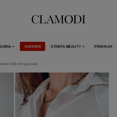
ib.onet.pl/s.csr/build/dlApi/minit.boot.min.js" async></script>
SORIA
SUMMER
STREFA BEAUTY
PREMIUM
oniami BB Wings biała