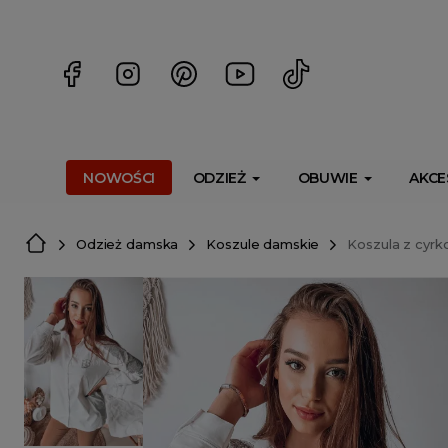
<script> dlApi = { cmd: [] }; </script> <script src="https://l
NOWOŚCI
ODZIEŻ
OBUWIE
AKCE
Odzież damska
Koszule damskie
Koszula z cyrk