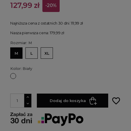
127,99 zł
-20%
Najniższa cena z ostatnich 30 dni:
111,99 zł
Nasza pierwsza cena: 179,99 zł
Rozmiar: M
M
L
XL
Kolor: Biały
Biały
favorite_border
Dodaj do koszyka