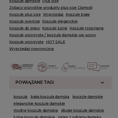
Koszule damskie
Plus size
Zobacz wszystkie produkty plus size Clamodi
Koszule plus size
Wyprzedaż
Koszule białe
Koszule oversize
Koszule eleganckie
Koszule do pracy
Koszule luźne
Koszule rozpinane
Koszule wzorzyste / koszule damskie we wzory
Koszule wzorzyste
HOT SALE
Wyprzedaż noworoczna
POWIĄZANE TAGI
koszula
biała koszula damska
koszule damskie
eleganckie koszule damskie
modne koszule damskie
długie koszule damskie
luźne koszule damskie
sklep z odzieżą damską