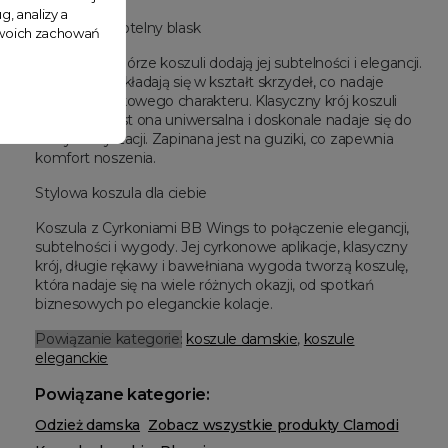
g, analizy a
Cyrkonie - subtelny blask
 Twoich zachowań
Cyrkonie na górze koszuli dodają jej subtelności i elegancji.
Aplikacje te układają się w kształt skrzydeł, co nadaje
całości wyjątkowego charakteru. Klasyczny krój koszuli
sprawia, że jest ona uniwersalna i doskonale nadaje się do
różnych stylizacji. Zapinana jest na guziki, co zapewnia
komfort noszenia.
Stylowa koszula dla ciebie
Koszula z Cyrkoniami BB Wings to połączenie elegancji,
subtelności i wygody. Jej cyrkonowe aplikacje, klasyczny
krój, długie rękawy i bawełniana wygoda tworzą koszulę,
która nadaje się na wiele różnych okazji, od spotkań
biznesowych po eleganckie kolacje.
Powiązanie kategorie:
koszule damskie
,
koszule
eleganckie
Powiązane kategorie:
Odzież damska
Zobacz wszystkie produkty Clamodi