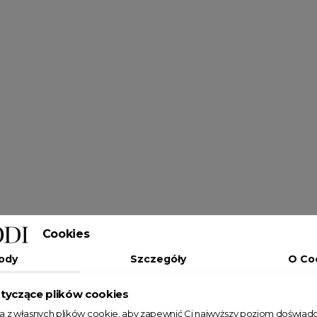
Cookies
ody
Szczegóły
O Co
tyczące plików cookies
ta z własnych plików cookie, aby zapewnić Ci najwyższy poziom doświadc