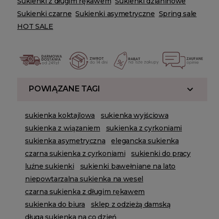
Sukienki z długim rękawem
Sukienki dzianinowe
Sukienki czarne
Sukienki asymetryczne
Spring sale
HOT SALE
POWIĄZANE TAGI
sukienka koktajlowa
sukienka wyjściowa
sukienka z wiązaniem
sukienka z cyrkoniami
sukienka asymetryczna
elegancka sukienka
czarna sukienka z cyrkoniami
sukienki do pracy
luźne sukienki
sukienki bawełniane na lato
niepowtarzalna sukienka na wesel
czarna sukienka z długim rękawem
sukienka do biura
sklep z odzieżą damską
długa sukienka na co dzień