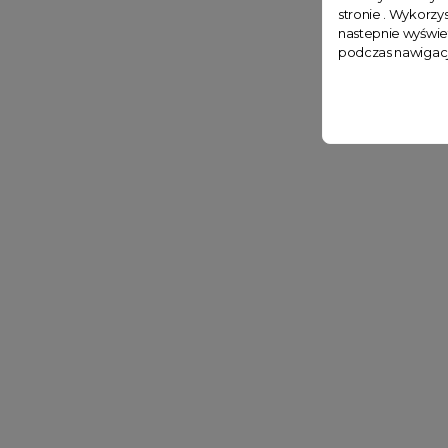
stronie . Wykorzys
nastepnie wyświe
podczas nawigacj