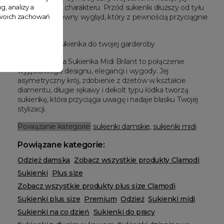
g, analizy a
wyjątkowego charakteru. Przód sukienki dłuższy od tyłu
 Twoich zachowań
tworzy efektowny wygląd, który z pewnością przyciągnie
spojrzenia.
Wyjątkowa sukienka do twojej garderoby
Asymetryczna Sukienka Midi Brilant to połączenie
wyjątkowego designu, elegancji i wygody. Jej
asymetryczny krój, zdobienie z dżetów w kształcie
diamentu, długie rękawy i dekolt typu łódka tworzą
sukienkę, która przyciąga uwagę i nadaje blasku Twojej
stylizacji.
Powiązanie kategorie:
sukienki damskie
,
sukienki midi
Powiązane kategorie:
Odzież damska
Zobacz wszystkie produkty Clamodi
Sukienki
Plus size
Zobacz wszystkie produkty plus size Clamodi
Sukienki plus size
Premium
Odzież
Sukienki midi
Sukienki na co dzień
Sukienki do pracy