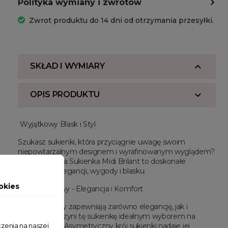
Polityka wymiany i zwrotów
Zwrot produktu do 14 dni od otrzymania przesyłki.
SKŁAD I WYMIARY
OPIS PRODUKTU
Wyjątkowy Blask i Styl
Szukasz sukienki, która przyciągnie uwagę swoim
niepowtarzalnym designem i wyrafinowanym wyglądem?
Asymetryczna Sukienka Midi Brilant to doskonałe
połączenie elegancji, wygody i blasku.
okies
Długie Rękawy - Elegancja i Komfort
Długie rękawy zapewniają zarówno elegancję, jak i
komfort, co czyni tę sukienkę idealnym wyborem na
zenia na naszej
różne okazje. Asymetryczny krój sukienki nadaje jej