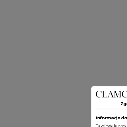
Zg
Informacje do
Ta witryna korzys