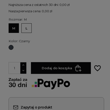
Najniższa cena z ostatnich 30 dni: 0,00 zł
Nasza pierwsza cena: 0,00 zł
Rozmiar: M
M
L
Kolor: Czarny
Czarny
favorite_border
Dodaj do koszyka
Zapytaj o produkt