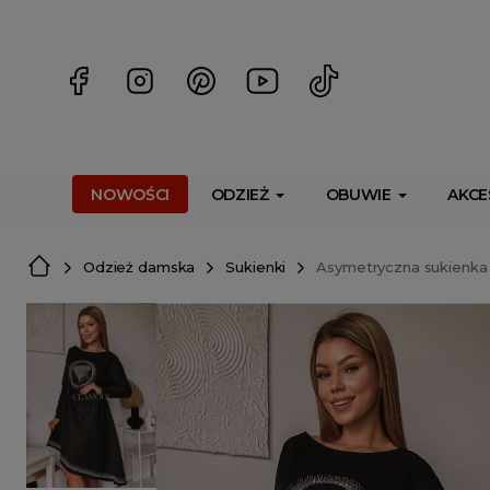
<script> dlApi = { cmd: [] }; </script> <script src="https://l
NOWOŚCI
ODZIEŻ
OBUWIE
AKCE
Odzież damska
Sukienki
Asymetryczna sukienka m