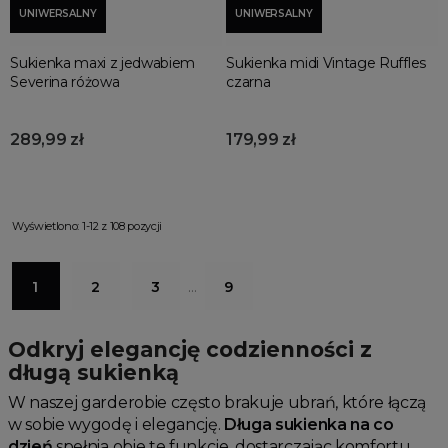
UNIWERSALNY
UNIWERSALNY
Sukienka maxi z jedwabiem
Sukienka midi Vintage Ruffles
Severina różowa
czarna
289,99 zł
179,99 zł
Wyświetlono: 1-12 z 108 pozycji
1
2
3
…
9
Odkryj elegancję codzienności z
długą sukienką
W naszej garderobie często brakuje ubrań, które łączą
w sobie wygodę i elegancję.
Długa sukienka na co
dzień
spełnia obie te funkcje, dostarczając komfortu