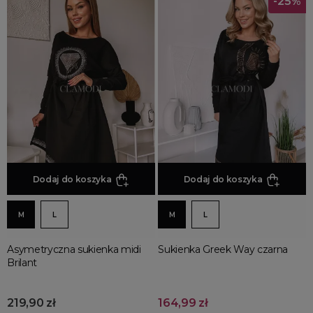
-25%
Dodaj do koszyka
Dodaj do koszyka
M
L
M
L
Asymetryczna sukienka midi
Sukienka Greek Way czarna
Brilant
219,90 zł
164,99 zł