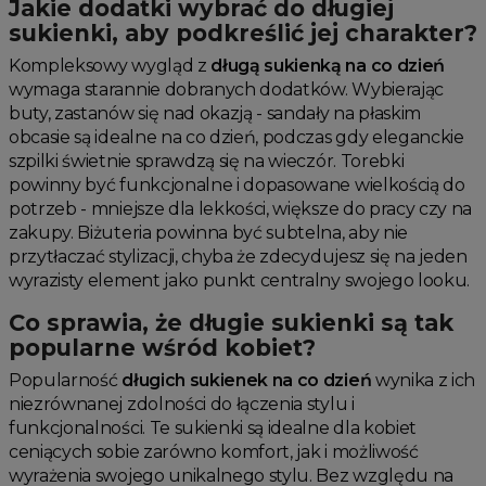
Jakie dodatki wybrać do długiej
sukienki, aby podkreślić jej charakter?
Kompleksowy wygląd z
długą sukienką na co dzień
wymaga starannie dobranych dodatków. Wybierając
buty, zastanów się nad okazją - sandały na płaskim
obcasie są idealne na co dzień, podczas gdy eleganckie
szpilki świetnie sprawdzą się na wieczór. Torebki
powinny być funkcjonalne i dopasowane wielkością do
potrzeb - mniejsze dla lekkości, większe do pracy czy na
zakupy. Biżuteria powinna być subtelna, aby nie
przytłaczać stylizacji, chyba że zdecydujesz się na jeden
wyrazisty element jako punkt centralny swojego looku.
Co sprawia, że długie sukienki są tak
popularne wśród kobiet?
Popularność
długich sukienek na co dzień
wynika z ich
niezrównanej zdolności do łączenia stylu i
funkcjonalności. Te sukienki są idealne dla kobiet
ceniących sobie zarówno komfort, jak i możliwość
wyrażenia swojego unikalnego stylu. Bez względu na