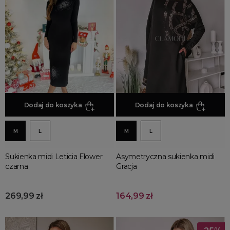
Jesienne Uroczystości
Zimowe Uroczystości
HOT SALE
Produkty Tygodnia
Różowy Październik
Black Friday
Cyber Monday
Dodaj do koszyka
Dodaj do koszyka
Black Week
Wyprzedaż noworoczna
M
L
M
L
Sukienka midi Leticia Flower
Asymetryczna sukienka midi
czarna
Gracja
269,99 zł
164,99 zł