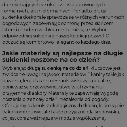
do zmieniających się okoliczności, zarówno tych
formalnych, jak i nieformalnych. Ponadto, długa
sukienka doskonale sprawdza się w różnych warunkach
pogodowych, zapewniając ochronę przed słońcem
latem i chłodem w chłodniejsze miesiące. Wybór
odpowiedniej sukienki z naszej kolekcji pozwoli Ci
poczuć się komfortowo i elegancko każdego dnia.
Jakie materiały są najlepsze na długie
sukienki noszone na co dzień?
Wybierając
długą sukienkę na co dzień
, kluczowe jest
zwrócenie uwagi na jakość materiałów. Tkaniny takie jak
bawełna, len, a także mieszanki wiskozy są idealne,
ponieważ są przewiewne, łatwe w utrzymaniu i
przyjemne dla skóry. Materiały te zapewniają wygodę
noszenia przez cały dzień, niezależnie od pogody.
Oferujemy sukienki z ekologicznych tkanin, które są nie
tylko komfortowe, ale także przyjazne dla środowiska,
co jest coraz ważniejsze w modzie współczesnej.