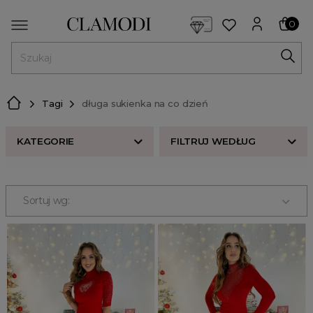
<script> dlApi = { cmd: [] }; </script> <script src="https://l
0
MENU
Tagi
długa sukienka na co dzień
KATEGORIE
FILTRUJ WEDŁUG
Nowości w butiku Clamodi
Bestsellery
Sortuj wg:
Odzież damska
Buty damskie
Akcesoria
Premium
Strefa beauty