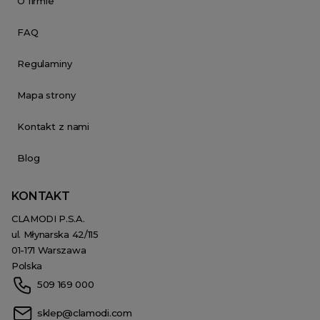
O firmie
FAQ
Regulaminy
Mapa strony
Kontakt z nami
Blog
KONTAKT
CLAMODI P.S.A.
ul. Młynarska 42/115
01-171 Warszawa
Polska
509 169 000
sklep@clamodi.com