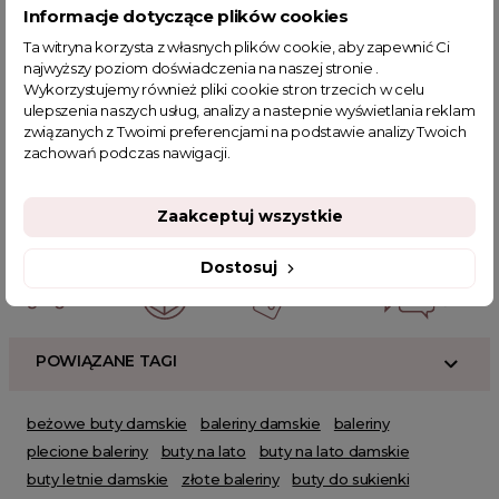
Informacje dotyczące plików cookies
Ta witryna korzysta z własnych plików cookie, aby zapewnić Ci
najwyższy poziom doświadczenia na naszej stronie .
Wykorzystujemy również pliki cookie stron trzecich w celu
ulepszenia naszych usług, analizy a nastepnie wyświetlania reklam
związanych z Twoimi preferencjami na podstawie analizy Twoich
zachowań podczas nawigacji.
Powiązane kategorie:
Zobacz wszystkie produkty Clamodi
Buty damskie
Czółenka
Zaakceptuj wszystkie
Espadryle damskie
SUMMER
Dostosuj
POWIĄZANE TAGI
beżowe buty damskie
baleriny damskie
baleriny
plecione baleriny
buty na lato
buty na lato damskie
buty letnie damskie
złote baleriny
buty do sukienki