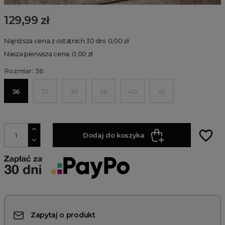
129,99 zł
Najniższa cena z ostatnich 30 dni: 0,00 zł
Nasza pierwsza cena: 0,00 zł
Rozmiar: 36
36
37
39
38
40
41
favorite_border
Dodaj do koszyka
Zapytaj o produkt