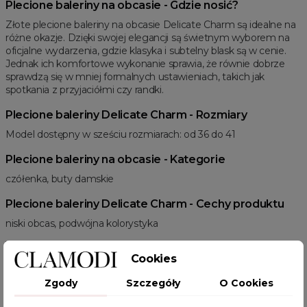
Plecione baleriny na obcasie - Gdzie nosić?
Złote plecione baleriny na obcasie Delicate Charm są idealne na
różne okazje. Dzięki swojej elegancji są świetnym wyborem na
oficjalne wydarzenia, gdzie klasyka i subtelny blask są w cenie.
Jednak ich komfortowe wykonanie sprawia, że równie dobrze
sprawdzą się w mniej formalnych ustawieniach, takich jak
spotkania z przyjaciółmi czy randki.
Plecione baleriny Delicate Charm - Rozmiary
Model dostępny w sześciu rozmiarach: od 36 do 41
Plecione baleriny na obcasie - Kategorie
czółenka, buty damskie
Plecione baleriny Delicate Charm - Cechy produktu
niski obcas, podwójna kolorystyka
Cookies
Zgody
Szczegóły
O Cookies