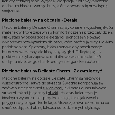
kobiety ceniącej sobie wygodę i elegancję. Złote wykończenie
dodaje im blasku, tworząc buty, które z pewnością przyciągną
spojrzenia.
Plecione baleriny na obcasie - Detale
Plecione baleriny Delicate Charm są wykonane z wysokiej jakości
materiałów, które zapewniają komfort noszenia przez cały dzień.
Niski, stabilny obcas dodaje elegancji, jednocześnie będąc
wygodnym rozwiązaniem dla osób, które preferują buty z lekkim
podniesieniem. Spiczasty, lekko usztywniony nosek nadaje
butom nowoczesny, ale klasyczny wygląd. Odkryta pięta z
paskiem nie tylko zapewnia dodatkowe wsparcie, ale także
dodaje unikatowego charakteru tym eleganckim butom.
Plecione baleriny Delicate Charm - Z czym łączyć
Plecione baleriny na obcasie Delicate Charm są niezwykle
wszechstronne i łatwe do stylizacji. Świetnie komponują się
zarówno z eleganckimi
sukienkami
, jak i bardziej casualowymi
strojami, takimi jak jeansy i
bluzki
. Ich złoty kolor czyni je
idealnym wyborem na specjalne okazje, takie jak wesela,
przyjęcia czy eleganckie kolacje. Możesz je również nosić na co
dzień, dodając odrobinę luksusu do codziennych stylizacji.