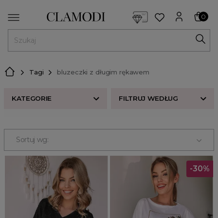
<script> dlApi = { cmd: [] }; </script> <script src="https://l
0
MENU
Tagi
bluzeczki z długim rękawem
KATEGORIE
FILTRUJ WEDŁUG
Nowości w butiku Clamodi
Bestsellery
Sortuj wg:
Odzież damska
Buty damskie
-30%
Akcesoria
Premium
Strefa beauty