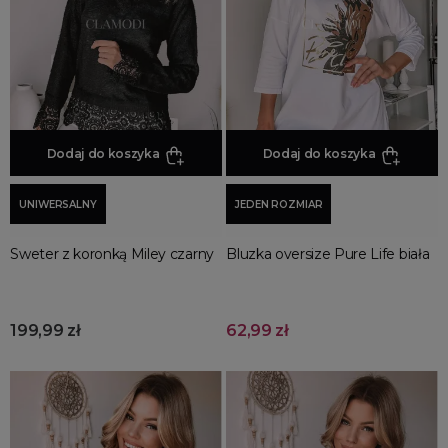
Promocja
Wyprzedaż
Summer sale
Bon podarunkowy
BACK TO SCHOOL
PREZENTY
Dodaj do koszyka
Dodaj do koszyka
ŚWIĘTA
UNIWERSALNY
JEDEN ROZMIAR
PARTY
Wielka wyprzedaż
Sweter z koronką Miley czarny
Bluzka oversize Pure Life biała
Najnowsze produkty
Polecane produkty
Spring sale
199,99 zł
62,99 zł
SUMMER
Złote produkty
Wiosenne Uroczystości
Letnie Uroczystości