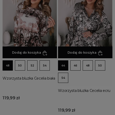
Jesienne Uroczystości
Zimowe Uroczystości
HOT SALE
Produkty Tygodnia
Różowy Październik
Black Friday
Cyber Monday
Dodaj do koszyka
Dodaj do koszyka
Black Week
Wyprzedaż noworoczna
48
50
52
54
44
46
48
50
Wzorzysta bluzka Cecelia biała
54
Wzorzysta bluzka Cecelia ecru
119,99 zł
119,99 zł