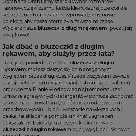
ubraniami. Oferujemy szeroki wybór rozmiarów i
fasonów, dzięki czemu każda klientka znajdzie coś dla
siebie. Ponadto, regularnie wprowadzamy nowe
kolekcje, aby nasza oferta była zawsze na czasie.
Wybierz nasze
bluzeczki z długim rękawem
i poczuj się
wyjątkowo!
Jak dbać o bluzeczki z długim
rękawem, aby służyły przez lata?
Dbając odpowiednio o swoje
bluzeczki z długim
rękawem
, możesz cieszyć się ich nienagannym
wyglądem przez długi czas. Przede wszystkim, zawsze
czytaj metki z instrukcjami prania i stosuj się do zaleceń
producenta. Pranie w odpowiedniej temperaturze i
unikanie agresywnych detergentów pomoże zachować
jakość materiałów. Pamiętaj również o odpowiednim
przechowywaniu ubrań - wieszanie na wieszakach i
delikatne składanie pomoże uniknąć zagnieceń i
odkształceń. Dzięki tym prostym krokom Twoje
bluzeczki z długim rękawem
będą wyglądać jak nowe