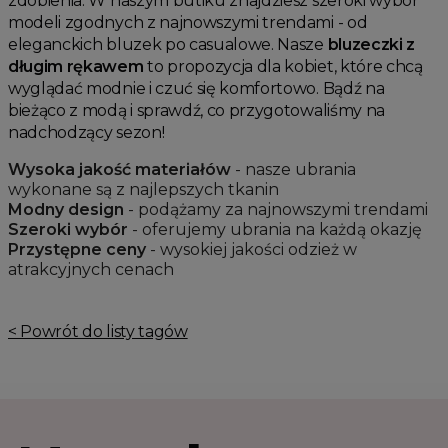
zdobienia. W naszym butiku znajdziesz szeroki wybór
modeli zgodnych z najnowszymi trendami - od
eleganckich bluzek po casualowe. Nasze
bluzeczki z
długim rękawem
to propozycja dla kobiet, które chcą
wyglądać modnie i czuć się komfortowo. Bądź na
bieżąco z modą i sprawdź, co przygotowaliśmy na
nadchodzący sezon!
Wysoka jakość materiałów
- nasze ubrania
wykonane są z najlepszych tkanin
Modny design
- podążamy za najnowszymi trendami
Szeroki wybór
- oferujemy ubrania na każdą okazję
Przystępne ceny
- wysokiej jakości odzież w
atrakcyjnych cenach
< Powrót do listy tagów