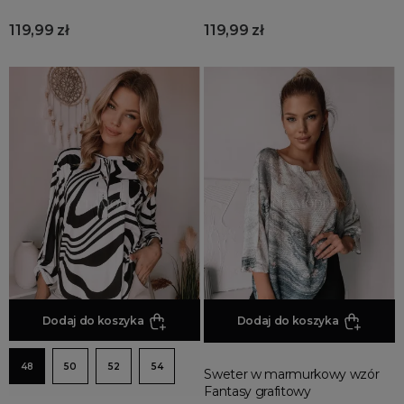
119,99 zł
119,99 zł
Dodaj do koszyka
Dodaj do koszyka
48
50
52
54
Sweter w marmurkowy wzór
Fantasy grafitowy