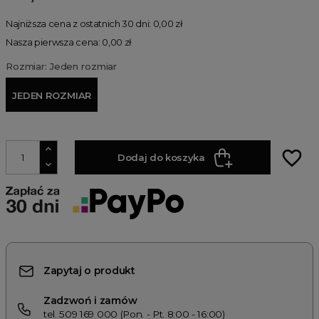
Najniższa cena z ostatnich 30 dni: 0,00 zł
Nasza pierwsza cena: 0,00 zł
Rozmiar: Jeden rozmiar
JEDEN ROZMIAR
favorite_border
Dodaj do koszyka
Zapytaj o produkt
Zadzwoń i zamów
tel. 509 169 000 (Pon. - Pt. 8:00 - 16:00)