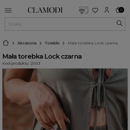
<script> dlApi = { cmd: [] }; </script> <script src="https://l
0
MENU
Akcesoria
Torebki
Mała torebka Lock czarna
Mała torebka Lock czarna
Kod produktu: 2003