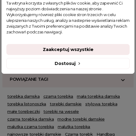
Ta witryna korzysta z własnych plików cookie, aby zapewnić Ci
najwyższy poziom doświadczenia na naszej stronie .
Powiązane kategorie:
Wykorzystujemy również pliki cookie stron trzecich w celu
Zobacz wszystkie produkty Clamodi
Akcesoria
ulepszenia naszych usług, analizy a nastepnie wyświetlania reklam
Zobacz wszystkie
Nowości | Akcesoria
Torebki
związanych z Twoimi preferencjami na podstawie analizy Twoich
zachowań podczas nawigacji.
Najnowsze produkty
SUMMER
Torebki damskie
Torebki Klasyczne
HOT SALE
Torebki listonoszki
Zaakceptuj wszystkie
Dostosuj
POWIĄZANE TAGI
torebka damska
czarna torebka
mała torebka damska
torebka listonoszka
torebki damskie
stylowa torebka
małe torebeczki
torebki na wesele
czarna torebka damska
modne torebki damskie
malutka czarna torebka
malutka torebka
najnowsze torebki damskie
Czarna torebk
Handbag