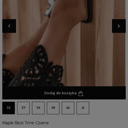
Dodaj do koszyka
36
37
39
38
40
41
Klapki Best Time Czarne