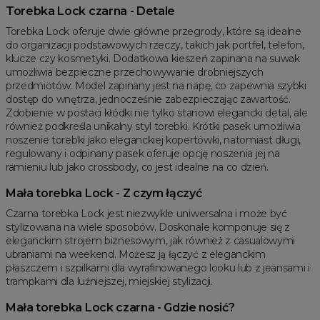
Torebka Lock czarna - Detale
Torebka Lock oferuje dwie główne przegrody, które są idealne
do organizacji podstawowych rzeczy, takich jak portfel, telefon,
klucze czy kosmetyki. Dodatkowa kieszeń zapinana na suwak
umożliwia bezpieczne przechowywanie drobniejszych
przedmiotów. Model zapinany jest na napę, co zapewnia szybki
dostęp do wnętrza, jednocześnie zabezpieczając zawartość.
Zdobienie w postaci kłódki nie tylko stanowi elegancki detal, ale
również podkreśla unikalny styl torebki. Krótki pasek umożliwia
noszenie torebki jako eleganckiej kopertówki, natomiast długi,
regulowany i odpinany pasek oferuje opcję noszenia jej na
ramieniu lub jako crossbody, co jest idealne na co dzień.
Mała torebka Lock - Z czym łączyć
Czarna torebka Lock jest niezwykle uniwersalna i może być
stylizowana na wiele sposobów. Doskonale komponuje się z
eleganckim strojem biznesowym, jak również z casualowymi
ubraniami na weekend. Możesz ją łączyć z eleganckim
płaszczem i szpilkami dla wyrafinowanego looku lub z jeansami i
trampkami dla luźniejszej, miejskiej stylizacji.
Mała torebka Lock czarna - Gdzie nosić?