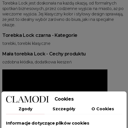
Torebka Lock jest doskonała na każdą okazję, od formalnych
spotkań biznesowych, przez codzienne wyjścia na miasto, aż po
wieczorne wyjścia. Jej klasyczny kolor i stylowy design sprawiają,
że jest to idealny wybór zarówno do biura, jak i na specjalne
okazje.
Torebka Lock czarna - Kategorie
torebki, torebki klasyczne
Mała torebka Lock - Cechy produktu
ozdobna kłódka, dodatkowa kieszeń
Cookies
Zgody
Szczegóły
O Cookies
Informacje dotyczące plików cookies