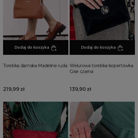
Promocja
Wyprzedaż
Summer sale
Bon podarunkowy
BACK TO SCHOOL
PREZENTY
Dodaj do koszyka
Dodaj do koszyka
ŚWIĘTA
PARTY
Torebka damska Madeline ruda
Welurowa torebka kopertówka
Gise czarna
Wielka wyprzedaż
Najnowsze produkty
219,99 zł
139,90 zł
Polecane produkty
Spring sale
SUMMER
Złote produkty
Wiosenne Uroczystości
Letnie Uroczystości