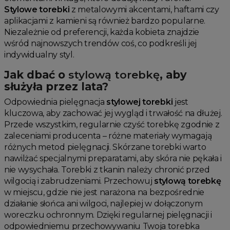
Stylowe torebki
z metalowymi akcentami, haftami czy
aplikacjami z kamieni są również bardzo popularne.
Niezależnie od preferencji, każda kobieta znajdzie
wśród najnowszych trendów coś, co podkreśli jej
indywidualny styl.
Jak dbać o
stylową torebkę
, aby
służyła przez lata?
Odpowiednia pielęgnacja
stylowej torebki
jest
kluczowa, aby zachować jej wygląd i trwałość na dłużej.
Przede wszystkim, regularnie czyść torebkę zgodnie z
zaleceniami producenta – różne materiały wymagają
różnych metod pielęgnacji. Skórzane torebki warto
nawilżać specjalnymi preparatami, aby skóra nie pękała i
nie wysychała. Torebki z tkanin należy chronić przed
wilgocią i zabrudzeniami. Przechowuj
stylową torebkę
w miejscu, gdzie nie jest narażona na bezpośrednie
działanie słońca ani wilgoci, najlepiej w dołączonym
woreczku ochronnym. Dzięki regularnej pielęgnacji i
odpowiedniemu przechowywaniu Twoja torebka