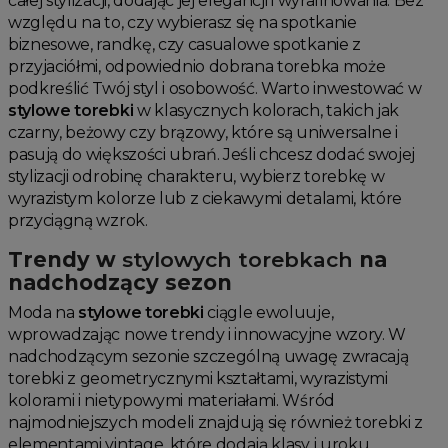
całej stylizacji, dodając jej elegancji i wyrafinowania. Bez
względu na to, czy wybierasz się na spotkanie
biznesowe, randkę, czy casualowe spotkanie z
przyjaciółmi, odpowiednio dobrana torebka może
podkreślić Twój styl i osobowość. Warto inwestować w
stylowe torebki
w klasycznych kolorach, takich jak
czarny, beżowy czy brązowy, które są uniwersalne i
pasują do większości ubrań. Jeśli chcesz dodać swojej
stylizacji odrobinę charakteru, wybierz torebkę w
wyrazistym kolorze lub z ciekawymi detalami, które
przyciągną wzrok.
Trendy w
stylowych torebkach
na
nadchodzący sezon
Moda na
stylowe torebki
ciągle ewoluuje,
wprowadzając nowe trendy i innowacyjne wzory. W
nadchodzącym sezonie szczególną uwagę zwracają
torebki z geometrycznymi kształtami, wyrazistymi
kolorami i nietypowymi materiałami. Wśród
najmodniejszych modeli znajdują się również torebki z
elementami vintage, które dodają klasy i uroku.