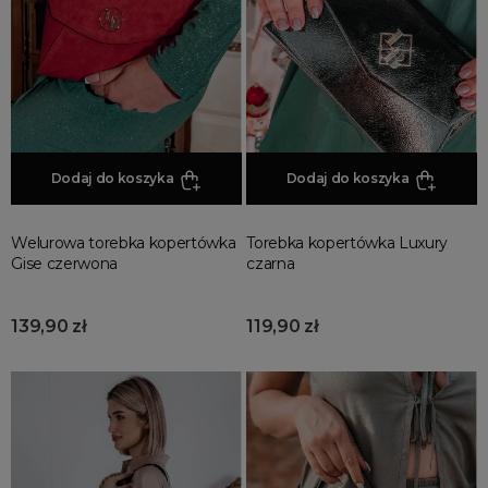
Jesienne Uroczystości
Zimowe Uroczystości
HOT SALE
Produkty Tygodnia
Różowy Październik
Dodaj do koszyka
Dodaj do koszyka
Black Friday
Cyber Monday
Welurowa torebka kopertówka
Torebka kopertówka Luxury
Black Week
Gise czerwona
czarna
Wyprzedaż noworoczna
139,90 zł
119,90 zł