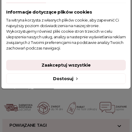
Model dostępny w jednym rozmiarze oversize odpowiednim dla
rozmiarów: S, M, L oraz XL
Informacje dotyczące plików cookies
Ażurowe spodnie Golden Sand - Kategorie
Ta witryna korzysta z własnych plików cookie, aby zapewnić Ci
najwyższy poziom doświadczenia na naszej stronie .
spodnie z wysokim stanem, spodnie z szerokimi nogawkami
Wykorzystujemy również pliki cookie stron trzecich w celu
ulepszenia naszych usług, analizy a nastepnie wyświetlania reklam
Ażurowe spodnie Golden Sand ecru - Cechy produktu
związanych z Twoimi preferencjami na podstawie analizy Twoich
delikatny bawełniany materiał, ozdobne zakończenie nogawek
zachowań podczas nawigacji.
Powiązane kategorie:
Zaakceptuj wszystkie
Zobacz wszystkie produkty Clamodi
Spodnie damskie
Spodnie z wysokim stanem
Spodnie bez kieszeni
Dostosuj
Spodnie z szerokimi nogawkami
Najnowsze produkty
SUMMER
Złote produkty
HOT SALE
POWIĄZANE TAGI