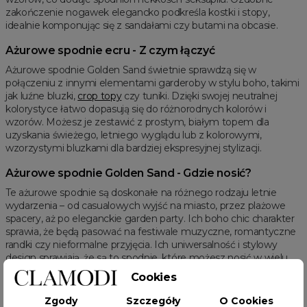
zakończenie nogawek elegancko podkreśla kostki i stopy,
idealnie komponując się z sandałami czy butami na obcasie.
Ażurowe spodnie ecru - Z czym łączyć
Ażurowe spodnie Golden Sand świetnie sprawdzą się w
połączeniu z innymi elementami garderoby w stylu boho, takimi
jak luźne bluzki,
crop topy
czy tuniki. Dzięki swojej neutralnej
kolorystyce łatwo dopasują się do różnorodnych kolorów i
wzorów. Możesz je zestawić z prostym, białym topem dla
uzyskania świeżego, letniego wyglądu lub z kolorowymi,
wzorzystymi bluzkami dla bardziej ekspresyjnej stylizacji.
Ażurowe spodnie Golden Sand - Gdzie nosić?
Te ażurowe spodnie są doskonałe na różnego rodzaju letnie
wydarzenia – od casualowych wyjść na miasto, przez plażowe
spacery, aż po eleganckie garden party. Ich boho chic charakter
sprawia, że będą pasować na festiwale muzyczne, romantyczne
randki czy nieformalne przyjęcia. Ich uniwersalność i stylowy
design sprawiają, że są to spodnie, które możesz nosić w wielu
okolicznościach, zawsze czując się modnie i komfortowo.
Cookies
Ażurowe spodnie ecru - Rozmiary
Zgody
Szczegóły
O Cookies