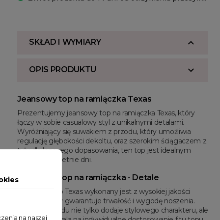
SKŁAD I WYMIARY
OPIS PRODUKTU
Jeansowy top na ramiączka Texas
Prezentujemy jeansowy top na ramiączka Texas, który
łączy w sobie casualowy styl z unikalnymi detalami.
Wyróżniający się suwakiem z przodu, który umożliwia
regulację głębokości dekoltu, oraz szerokim ściągaczem z
tyłu dla lepszego dopasowania, ten top jest idealnym
wyborem na letnie dni.
Jeansowy top na ramiączka - Detale
okies
Jeansowy top Texas wykonany jest z wysokiej jakości
denimu, który gwarantuje trwałość i wygodę noszenia.
Suwak z przodu nie tylko dodaje stylowego charakteru, ale
zenia na naszej
również pozwala na indywidualne dostosowanie fitu topu,