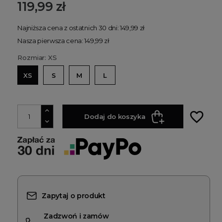
119,99 zł
Najniższa cena z ostatnich 30 dni: 149,99 zł
Nasza pierwsza cena: 149,99 zł
Rozmiar: XS
XS
S
M
L
favorite_border
Dodaj do koszyka
Zapytaj o produkt
Zadzwoń i zamów