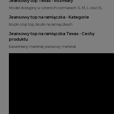
Jeansowy top Texas - Rozmiary
Model dostępny w czterech rozmiarach: S, M, L oraz XL
Jeansowy top na ramiączka - Kategorie
bluzki crop top, bluzki na ramiączkach
Jeansowy top na ramiączka Texas - Cechy
produktu
bawełniany materiał, jeansowy materiał