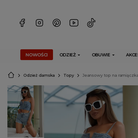
<script> dlApi = { cmd: [] }; </script> <script src="https://l
NOWOŚCI
ODZIEŻ
OBUWIE
AKCE
Odzież damska
Topy
Jeansowy top na ramiączk