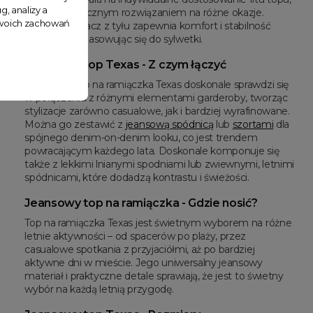
g, analizy a
co jest praktycznym rozwiązaniem na różne okazje.
 Twoich zachowań
Szeroki ściągacz z tyłu zapewnia komfort i stabilność
noszenia, dopasowując się do sylwetki.
Jeansowy top Texas - Z czym łączyć
Jeansowy top na ramiączka Texas doskonale sprawdzi się
w połączeniu z różnymi elementami garderoby, tworząc
stylizacje zarówno casualowe, jak i bardziej wyrafinowane.
Można go zestawić z
jeansową spódnicą
lub
szortami
dla
spójnego denim-on-denim looku, co jest trendem
powracającym każdego lata. Doskonale komponuje się
także z lekkimi lnianymi spodniami lub zwiewnymi, letnimi
spódnicami, które dodadzą kontrastu i świeżości.
Jeansowy top na ramiączka - Gdzie nosić?
Top na ramiączka Texas jest świetnym wyborem na różne
letnie aktywności – od spacerów po plaży, przez
casualowe spotkania z przyjaciółmi, aż po bardziej
aktywne dni w mieście. Jego uniwersalny jeansowy
materiał i praktyczne detale sprawiają, że jest to świetny
wybór na każdą letnią przygodę.