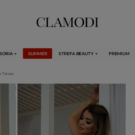
ib.onet.pl/s.csr/build/dlApi/minit.boot.min.js" async></script>
SORIA
SUMMER
STREFA BEAUTY
PREMIUM
a Texas