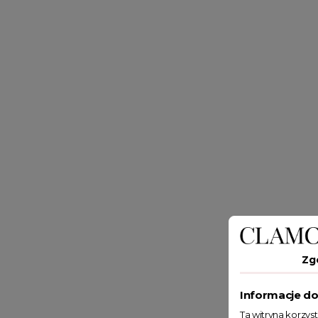
Zg
Informacje do
Ta witryna korzys