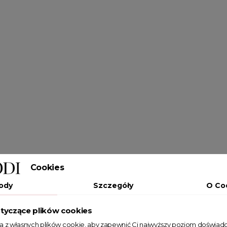
Cookies
ody
Szczegóły
O Co
tyczące plików cookies
ta z własnych plików cookie, aby zapewnić Ci najwyższy poziom doświadc