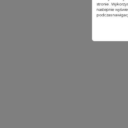
stronie . Wykorzys
nastepnie wyświe
podczas nawigacj