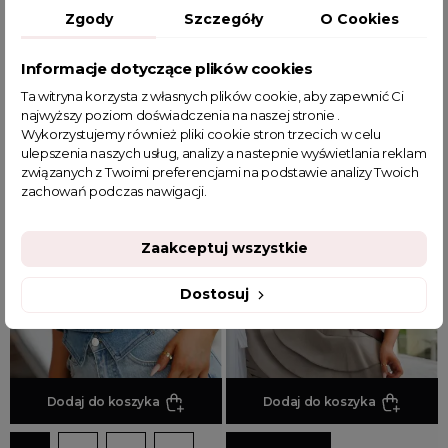
Prążkowany top na ramiączka
Jeansowy top na ramiączka
Zgody
Szczegóły
O Cookies
Base beżowy
Texas
Informacje dotyczące plików cookies
39,90 zł
119,99 zł
Ta witryna korzysta z własnych plików cookie, aby zapewnić Ci
najwyższy poziom doświadczenia na naszej stronie .
Wykorzystujemy również pliki cookie stron trzecich w celu
ulepszenia naszych usług, analizy a nastepnie wyświetlania reklam
związanych z Twoimi preferencjami na podstawie analizy Twoich
zachowań podczas nawigacji.
Zaakceptuj wszystkie
Dostosuj
Dodaj do koszyka
Dodaj do koszyka