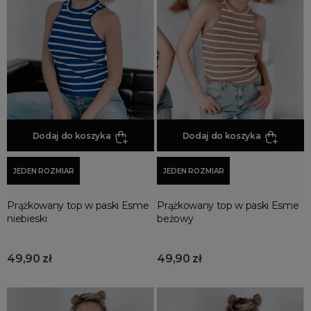
Kamizelki damskie
Rajstopy
Skarpetki damskie
Komplety ubrania damskie
Body damskie
Garnitury damskie
Dodaj do koszyka
Dodaj do koszyka
Marynarki damskie
Komplety damskie
JEDEN ROZMIAR
JEDEN ROZMIAR
Futra damskie
Spodenki damskie
Prążkowany top w paski Esme
Prążkowany top w paski Esme
Koszulki damskie
niebieski
beżowy
Spódnico spodenki
Topy
49,90 zł
49,90 zł
Szaliki damskie
Zakolanówki