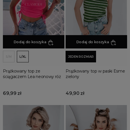
topy
Tuniki damskie
Swetry damskie
Plus size
Koszule damskie
T-shirty damskie
Dodaj do koszyka
Dodaj do koszyka
Garnitury i marynarki
Dresy damskie
S/M
L/XL
JEDEN ROZMIAR
Kombinezony damskie
Stroje kąpielowe
Prążkowany top ze
Prążkowany top w paski Esme
ściągaczem Lea neonowy róż
zielony
Jeans
Spodnie damskie
69,99 zł
49,90 zł
Legginsy damskie
Spódnice
Sukienki
Kurtki damskie
Płaszcze