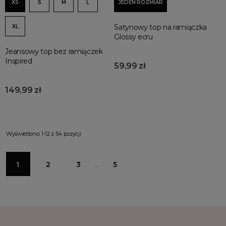
XS
S
M
L
JEDEN ROZMIAR
Satynowy top na ramiączka
XL
Glossy ecru
Jeansowy top bez ramiączek
Inspired
59,99 zł
149,99 zł
Wyświetlono: 1-12 z 54 pozycji
1
2
3
…
5