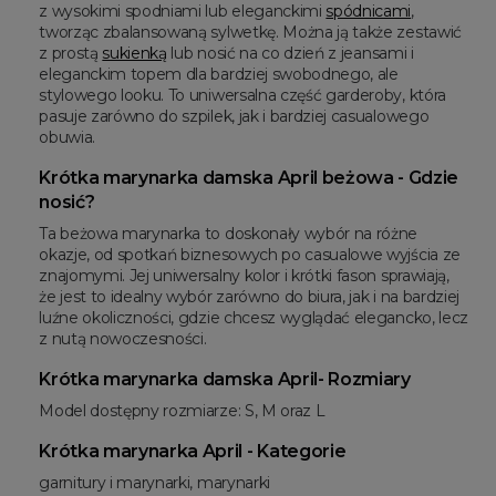
z wysokimi spodniami lub eleganckimi
spódnicami
,
tworząc zbalansowaną sylwetkę. Można ją także zestawić
z prostą
sukienką
lub nosić na co dzień z jeansami i
eleganckim topem dla bardziej swobodnego, ale
stylowego looku. To uniwersalna część garderoby, która
pasuje zarówno do szpilek, jak i bardziej casualowego
obuwia.
Krótka marynarka damska April beżowa - Gdzie
nosić?
Ta beżowa marynarka to doskonały wybór na różne
okazje, od spotkań biznesowych po casualowe wyjścia ze
znajomymi. Jej uniwersalny kolor i krótki fason sprawiają,
że jest to idealny wybór zarówno do biura, jak i na bardziej
luźne okoliczności, gdzie chcesz wyglądać elegancko, lecz
z nutą nowoczesności.
Krótka marynarka damska April- Rozmiary
Model dostępny rozmiarze: S, M oraz L
Krótka marynarka April - Kategorie
garnitury i marynarki, marynarki