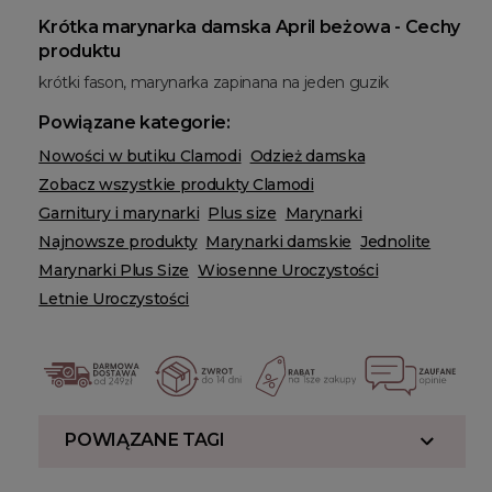
Krótka marynarka damska April beżowa - Cechy
produktu
krótki fason, marynarka zapinana na jeden guzik
Powiązane kategorie:
Nowości w butiku Clamodi
Odzież damska
Zobacz wszystkie produkty Clamodi
Garnitury i marynarki
Plus size
Marynarki
Najnowsze produkty
Marynarki damskie
Jednolite
Marynarki Plus Size
Wiosenne Uroczystości
Letnie Uroczystości
POWIĄZANE TAGI