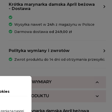
Krótka marynarka damska April beżowa
- Dostawa
Wysyłka nawet w
24h
z magazynu w Polsce
Darmowa dostawa
od 249,00 zł
Polityka wymiany i zwrotów
Zwrot produktu do 14 dni od otrzymania przesyłki.
SKŁAD I WYMIARY
okies
OPIS PRODUKTU
Krótka marynarka damska April beżowa
zenia na naszej