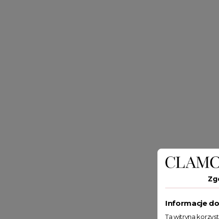
Zg
Informacje do
Ta witryna korzys