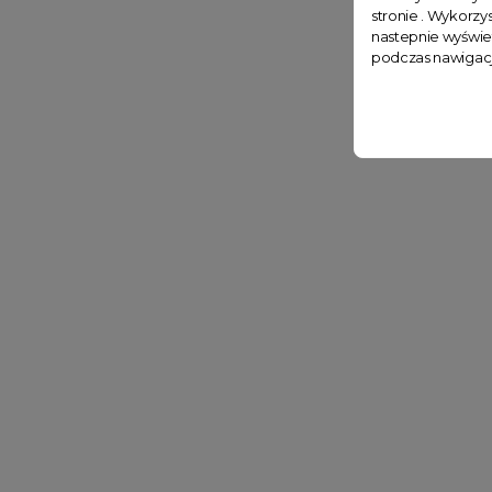
stronie . Wykorzys
nastepnie wyświe
podczas nawigacj