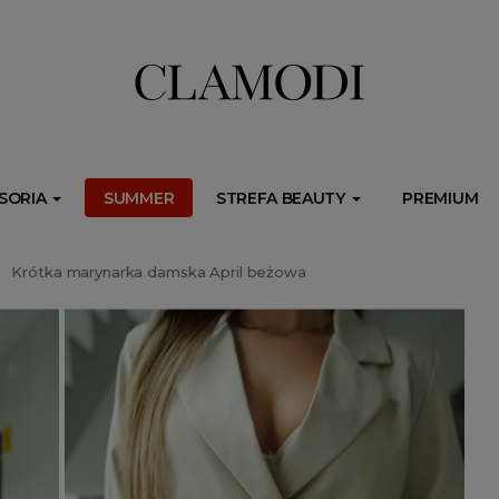
ib.onet.pl/s.csr/build/dlApi/minit.boot.min.js" async></script>
SORIA
SUMMER
STREFA BEAUTY
PREMIUM
Krótka marynarka damska April beżowa