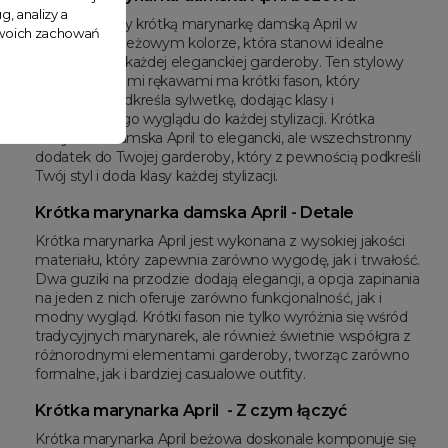
g, analizy a
Prezentujemy krótką marynarkę damską April w
 Twoich zachowań
klasycznym beżowym kolorze, która stanowi idealne
uzupełnienie każdej eleganckiej garderoby. Ten stylowy
model z długimi rękawami ma krótki fason, który
doskonale podkreśla sylwetkę, dodając klasy i
nowoczesnego wyglądu do każdej stylizacji. Krótka
marynarka damska April to elegancki, ale wszechstronny
dodatek do Twojej garderoby, który z pewnością podkreśli
Twój styl i doda klasy każdej stylizacji.
Krótka marynarka damska April - Detale
Krótka marynarka April jest wykonana z wysokiej jakości
materiału, który zapewnia zarówno wygodę, jak i trwałość.
Dwa guziki na przodzie dodają elegancji, a opcja zapinania
na jeden z nich oferuje zarówno funkcjonalność, jak i
modny wygląd. Krótki fason nie tylko wyróżnia się wśród
tradycyjnych marynarek, ale również świetnie współgra z
różnorodnymi elementami garderoby, tworząc zarówno
formalne, jak i bardziej casualowe outfity.
Krótka marynarka April - Z czym łączyć
Krótka marynarka April beżowa doskonale komponuje się