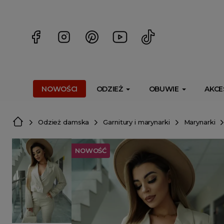
<script> dlApi = { cmd: [] }; </script> <script src="https://l
NOWOŚCI
ODZIEŻ
OBUWIE
AKCE
Odzież damska
Garnitury i marynarki
Marynarki
NOWOŚĆ