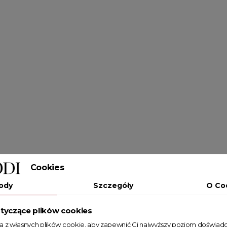
Cookies
ody
Szczegóły
O Co
tyczące plików cookies
ta z własnych plików cookie, aby zapewnić Ci najwyższy poziom doświadc