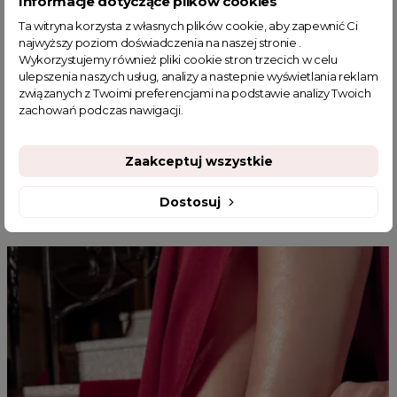
Informacje dotyczące plików cookies
fajne ciuszki
jesienna stylizacja
Ta witryna korzysta z własnych plików cookie, aby zapewnić Ci
spódnica damska z eko skóry
spódnica bombka
najwyższy poziom doświadczenia na naszej stronie .
Wykorzystujemy również pliki cookie stron trzecich w celu
spódnica bombka midi
Długie zwiewne spódnice na lato
ulepszenia naszych usług, analizy a nastepnie wyświetlania reklam
Modne spódnice
związanych z Twoimi preferencjami na podstawie analizy Twoich
zachowań podczas nawigacji.
Zaakceptuj wszystkie
MOGĄ CI SIĘ SPODOBAĆ
Dostosuj