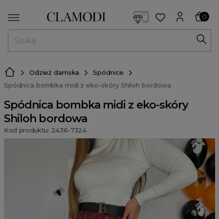
<script> dlApi = { cmd: [] }; </script> <script src="https://l
0
MENU
Odzież damska
Spódnice
Spódnica bombka midi z eko-skóry Shiloh bordowa
Spódnica bombka midi z eko-skóry
Shiloh bordowa
Kod produktu: 2436-7324