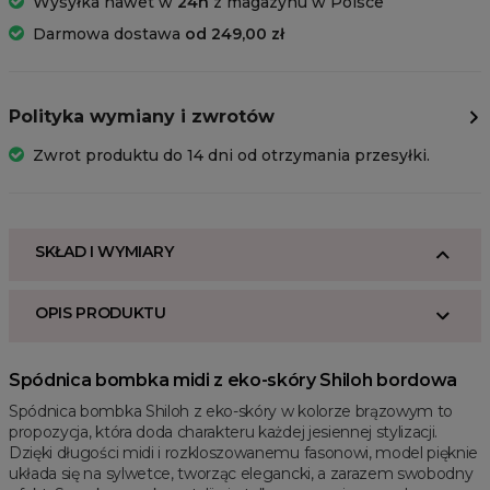
Wysyłka nawet w
24h
z magazynu w Polsce
Darmowa dostawa
od 249,00 zł
Polityka wymiany i zwrotów
Zwrot produktu do 14 dni od otrzymania przesyłki.
SKŁAD I WYMIARY
OPIS PRODUKTU
Spódnica bombka midi z eko-skóry Shiloh bordowa
Spódnica bombka Shiloh z eko-skóry w kolorze brązowym to
propozycja, która doda charakteru każdej jesiennej stylizacji.
Dzięki długości midi i rozkloszowanemu fasonowi, model pięknie
układa się na sylwetce, tworząc elegancki, a zarazem swobodny