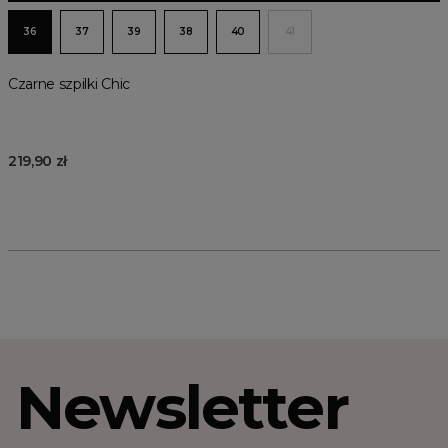
36
37
39
38
40
41
Czarne szpilki Chic
219,90 zł
Newsletter