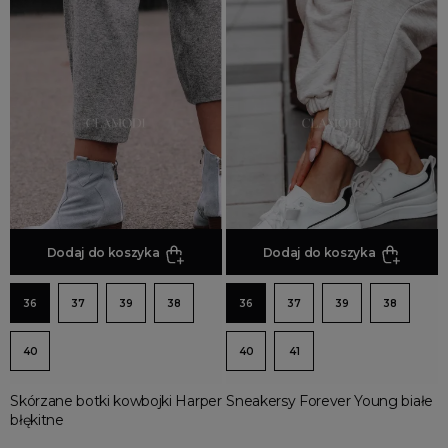
Jesienne Uroczystości
Zimowe Uroczystości
HOT SALE
Produkty Tygodnia
Różowy Październik
Black Friday
Cyber Monday
Black Week
Dodaj do koszyka
Dodaj do koszyka
Wyprzedaż noworoczna
36
37
39
38
36
37
39
38
40
40
41
Skórzane botki kowbojki Harper
Sneakersy Forever Young białe
błękitne