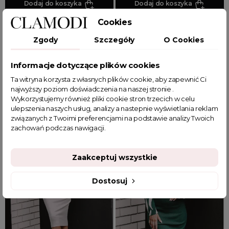
Dodaj do koszyka
Dodaj do koszyka
Cookies
JEDEN ROZMIAR
JEDEN ROZMIAR
Zgody
Szczegóły
O Cookies
Długi kardigan oversize Plait
Komplet sweterkowy Just
błękitny
Mine czarny
Informacje dotyczące plików cookies
Ta witryna korzysta z własnych plików cookie, aby zapewnić Ci
najwyższy poziom doświadczenia na naszej stronie .
229,99 zł
169,99 zł
Wykorzystujemy również pliki cookie stron trzecich w celu
ulepszenia naszych usług, analizy a nastepnie wyświetlania reklam
związanych z Twoimi preferencjami na podstawie analizy Twoich
zachowań podczas nawigacji.
Zaakceptuj wszystkie
Dostosuj