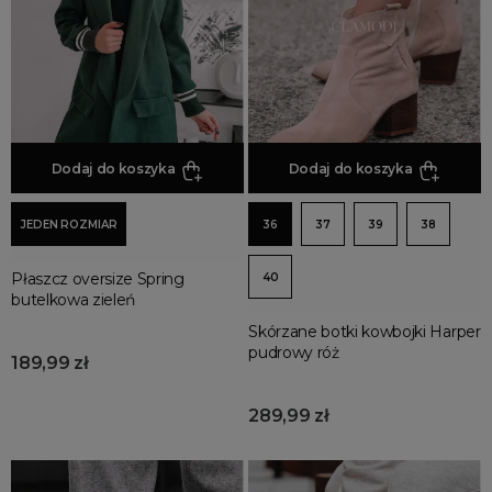
Promocja
Wyprzedaż
Summer sale
Bon podarunkowy
BACK TO SCHOOL
PREZENTY
Dodaj do koszyka
Dodaj do koszyka
ŚWIĘTA
JEDEN ROZMIAR
36
37
39
38
PARTY
Wielka wyprzedaż
Płaszcz oversize Spring
40
Najnowsze produkty
butelkowa zieleń
Polecane produkty
Skórzane botki kowbojki Harper
pudrowy róż
Spring sale
189,99 zł
SUMMER
289,99 zł
Złote produkty
Wiosenne Uroczystości
Letnie Uroczystości