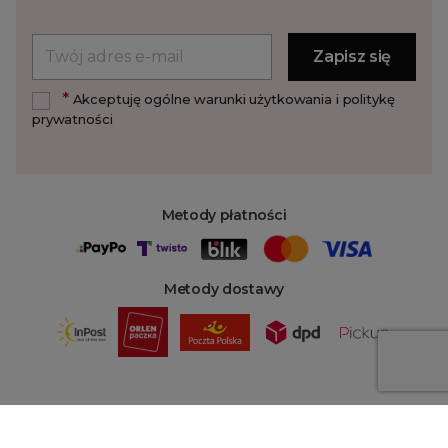
*
Akceptuję ogólne warunki użytkowania i politykę
prywatności
Metody płatności
Metody dostawy