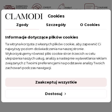
Cookies
POWIĄZANE TAGI
Zgody
Szczegóły
O Cookies
Informacje dotyczące plików cookies
spodnie z eko skóry
czarne spodnie
legginsy z guzikami
czarne legginsy
modne legginsy
legginsy
Ta witryna korzysta z własnych plików cookie, aby zapewnić Ci
najwyższy poziom doświadczenia na naszej stronie .
spodnie ze złotymi guzikami
Wykorzystujemy również pliki cookie stron trzecich w celu
spodnie woskowane wysoki stan
legginsy czarne damskie
ulepszenia naszych usług, analizy a nastepnie wyświetlania reklam
jesienne stylizacje
legginsy podkreślające pośladki
związanych z Twoimi preferencjami na podstawie analizy Twoich
zachowań podczas nawigacji.
sklep z odzieżą damską
fajne ciuszki
getry damskie
jesienne stylizacje do pracy
legginsy damskie eleganckie
woskowane spodnie z wysokim stan
Zaakceptuj wszystkie
Legginsy skórzane wysoki stan
Obcisłe legginsy
Dostosuj
Spodnie elastyczne damskie