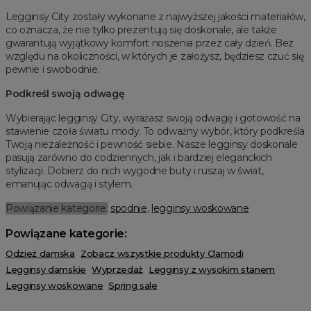
Legginsy City zostały wykonane z najwyższej jakości materiałów,
co oznacza, że nie tylko prezentują się doskonale, ale także
gwarantują wyjątkowy komfort noszenia przez cały dzień. Bez
względu na okoliczności, w których je założysz, będziesz czuć się
pewnie i swobodnie.
Podkreśl swoją odwagę
Wybierając legginsy City, wyrażasz swoją odwagę i gotowość na
stawienie czoła światu mody. To odważny wybór, który podkreśla
Twoją niezależność i pewność siebie. Nasze legginsy doskonale
pasują zarówno do codziennych, jak i bardziej eleganckich
stylizacji. Dobierz do nich wygodne buty i ruszaj w świat,
emanując odwagą i stylem.
Powiązanie kategorie:
spodnie
,
legginsy woskowane
Powiązane kategorie:
Odzież damska
Zobacz wszystkie produkty Clamodi
Legginsy damskie
Wyprzedaż
Legginsy z wysokim stanem
Legginsy woskowane
Spring sale