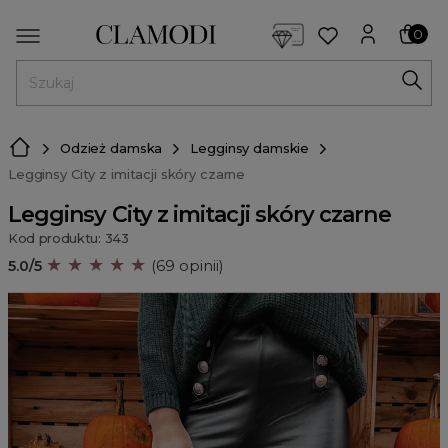
<script> dlApi = { cmd: [] }; </script> <script src="https://l
0
MENU
Odzież damska
Legginsy damskie
Legginsy City z imitacji skóry czarne
Legginsy City z imitacji skóry czarne
Kod produktu: 343
★ ★ ★ ★ ★
5.0/5
(69 opinii)