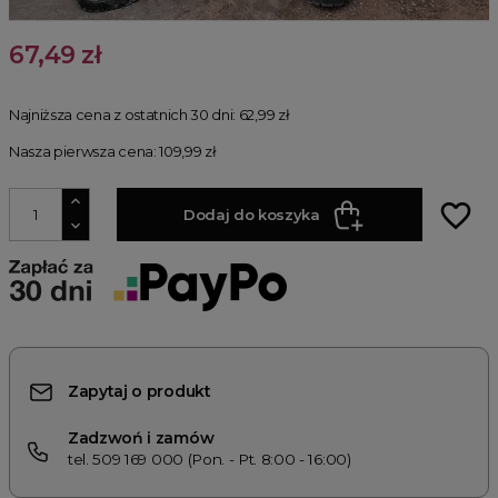
67,49 zł
Najniższa cena z ostatnich 30 dni:
62,99 zł
Nasza pierwsza cena: 109,99 zł
favorite_border
Dodaj do koszyka
Zapytaj o produkt
Zadzwoń i zamów
tel. 509 169 000 (Pon. - Pt. 8:00 - 16:00)