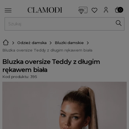
<script> dlApi = { cmd: [] }; </script> <script src="https://l
0
MENU
Odzież damska
Bluzki damskie
Bluzka oversize Teddy z długim rękawem biała
Bluzka oversize Teddy z długim
rękawem biała
Kod produktu: 395