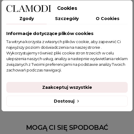
Cookies
Zgody
Szczegóły
O Cookies
Informacje dotyczące plików cookies
POWIĄZANE TAGI
Ta witryna korzysta z własnych plików cookie, aby zapewnić Ci
najwyższy poziom doświadczenia na naszej stronie .
bluzka plus size
biała bluzka
bluzka z długim rękawem
Wykorzystujemy również pliki cookie stron trzecich w celu
ulepszenia naszych usług, analizy a nastepnie wyświetlania reklam
biała bluzka oversize
bluzki damskie
związanych z Twoimi preferencjami na podstawie analizy Twoich
bluzki bawełniane damskie
bluzki oversize
zachowań podczas nawigacji.
sklep z odzieżą damską
bluzeczki z długim rękawem
fajne bluzki
fajne ciuszki
koszulka z misiem
Zaakceptuj wszystkie
bluzeczki damskie z długim rękaw
Dostosuj
MOGĄ CI SIĘ SPODOBAĆ