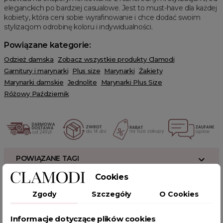
eleganckich po bardziej casualowe. Jest to must-have dla każdej
kobiety, która ceni sobie wyrafinowanie i chce dodać swoim
stylizacjom odrobinę koloru i indywidualności.
Powiązane kategorie:
Odzież damska
Zobacz wszystkie produkty Clamodi
Garnitury i marynarki
Plus size
Marynarki
Żakiety
Marynarki damskie
Jednolite
Marynarki Plus Size
Różowy Październik
POWIĄZANE TAGI
Cookies
długa marynarka
różowa marynarka
marynarka codzienna
Zgody
Szczegóły
O Cookies
marynarka casual
eleganckie żakiety damskie
marynarki ze złotymi guzikami
uniwersalna marynarka
Informacje dotyczące plików cookies