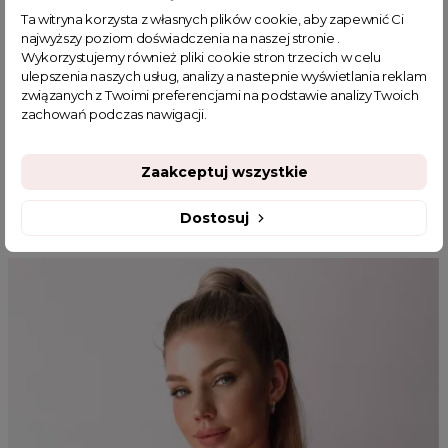
elegancke marynarki damskie
różowy żakiet
Ta witryna korzysta z własnych plików cookie, aby zapewnić Ci
sklep z odzieżą damską
fajne ciuszki
najwyższy poziom doświadczenia na naszej stronie .
marynarka damska taliowana
marynarka do jeansów
Wykorzystujemy również pliki cookie stron trzecich w celu
marynarka dwurzędowa damska
ulepszenia naszych usług, analizy a nastepnie wyświetlania reklam
związanych z Twoimi preferencjami na podstawie analizy Twoich
zachowań podczas nawigacji.
Zaakceptuj wszystkie
MOGĄ CI SIĘ SPODOBAĆ
Dostosuj