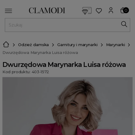
<script> dlApi = { cmd: [] }; </script> <script src="https://l
0
MENU
Odzież damska
Garnitury i marynarki
Marynarki
Dwurzędowa Marynarka Luisa różowa
Dwurzędowa Marynarka Luisa różowa
Kod produktu: 403-1572