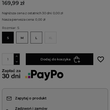
169,99 zł
Najniższa cena z ostatnich 30 dni: 0,00 zł
Nasza pierwsza cena: 0,00 zł
Rozmiar: S
S
M
L
XL
favorite_border
Dodaj do koszyka
Zapytaj o produkt
Zadzwoń i zamów