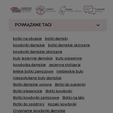
POWIĄZANE TAGI
botki na obcasie
botki damski
kowbojki damskie
botki damskie skórzane
kowbojki damskie skórzane
buty jesienne damskie
buty wiosenne
kowbojka damskie
jesienna stylizacja
lekkie botki zamszowe
niebieskie buty
niespotykane buty damskie
Botki damskie wiosna
Botki do sukienki
Botki eleganckie
Botki kowbojki
Botki kowbojki zamszowe
Botki na lato
Botki do spódnicy
Kozaki kowbojki
Oryginalne kowbojki damskie