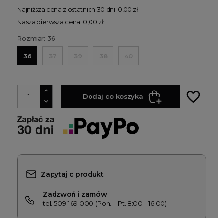
Najniższa cena z ostatnich 30 dni: 0,00 zł
Nasza pierwsza cena: 0,00 zł
Rozmiar: 36
36
37
39
38
40
favorite_border
Dodaj do koszyka
Zapytaj o produkt
Zadzwoń i zamów
tel. 509 169 000 (Pon. - Pt. 8:00 - 16:00)