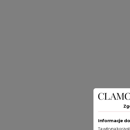
Zg
Informacje do
Ta witryna korzys