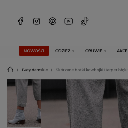
<script> dlApi = { cmd: [] }; </script> <script src="https://l
NOWOŚCI
ODZIEŻ
OBUWIE
AKCE
Buty damskie
Skórzane botki kowbojki Harper błęki