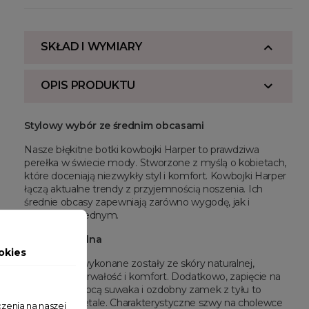
SKŁAD I WYMIARY
OPIS PRODUKTU
Stylowy wybór ze średnim obcasami
Nasze błękitne botki kowbojki Harper to prawdziwa
perełka w świecie mody. Stworzone z myślą o kobietach,
które doceniają niezwykły styl i komfort. Kowbojki Harper
łączą aktualne trendy z przyjemnością noszenia. Ich
średnie obcasy zapewniają zarówno wygodę, jak i
elegancję w jednym.
Skóra naturalna
okies
Kowbojki te wykonane zostały ze skóry naturalnej,
gwarantując trwałość i komfort. Dodatkowo, zapięcie na
boku za pomocą suwaka i ozdobny zamek z tyłu to
wyjątkowe detale. Charakterystyczne szwy na cholewce
zenia na naszej