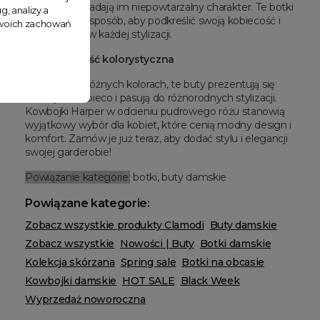
przed łydką nadają im niepowtarzalny charakter. Te botki
g, analizy a
to doskonały sposób, aby podkreślić swoją kobiecość i
 Twoich zachowań
oryginalność w każdej stylizacji.
Różnorodność kolorystyczna
Dostępne w różnych kolorach, te buty prezentują się
niezwykle kobieco i pasują do różnorodnych stylizacji.
Kowbojki Harper w odcieniu pudrowego różu stanowią
wyjątkowy wybór dla kobiet, które cenią modny design i
komfort. Zamów je już teraz, aby dodać stylu i elegancji
swojej garderobie!
Powiązanie kategorie:
botki, buty damskie
Powiązane kategorie:
Zobacz wszystkie produkty Clamodi
Buty damskie
Zobacz wszystkie
Nowości | Buty
Botki damskie
Kolekcja skórzana
Spring sale
Botki na obcasie
Kowbojki damskie
HOT SALE
Black Week
Wyprzedaż noworoczna