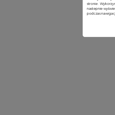
stronie . Wykorzys
nastepnie wyświe
podczas nawigacj