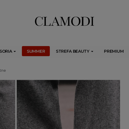
ib.onet.pl/s.csr/build/dlApi/minit.boot.min.js" async></script>
SORIA
SUMMER
STREFA BEAUTY
PREMIUM
tne