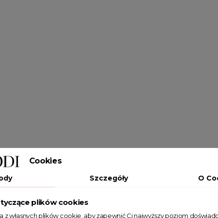
Cookies
ody
Szczegóły
O Co
tyczące plików cookies
ta z własnych plików cookie, aby zapewnić Ci najwyższy poziom doświadc