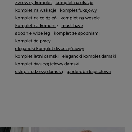
zwiewny komplet
komplet na okazje
komplet na wakacje
komplet fuksjowy
komplet na co dzień
komplet na wesele
komplet na komunię
must have
spodnie wide leg
komplet ze spodniami
komplet do pracy
elegancki komplet dwuczęściowy
komplet letni damski
elegancki komplet damski
komplet dwuczęściowy damski
sklep z odzieżą damską
garderoba kapsułowa