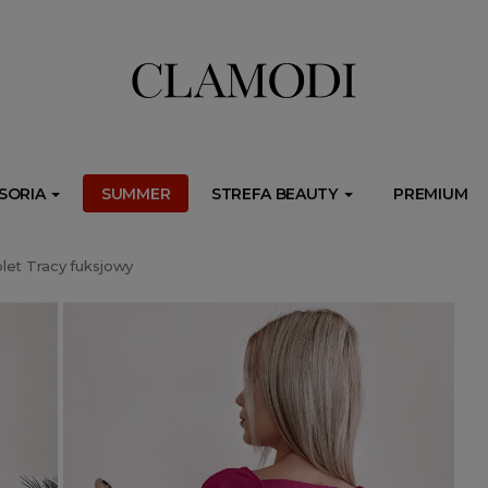
ib.onet.pl/s.csr/build/dlApi/minit.boot.min.js" async></script>
SORIA
SUMMER
STREFA BEAUTY
PREMIUM
et Tracy fuksjowy