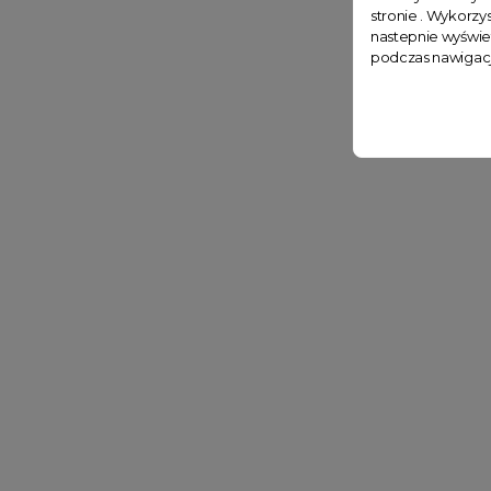
stronie . Wykorzys
nastepnie wyświe
podczas nawigacj