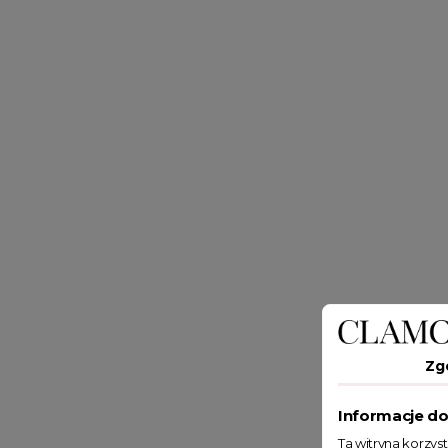
Zg
Informacje do
Ta witryna korzys