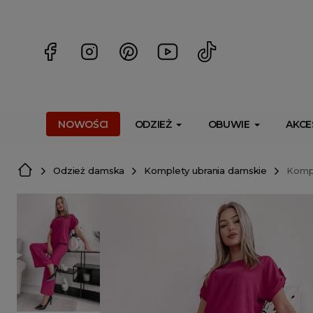
<script> dlApi = { cmd: [] }; </script> <script src="https://l
NOWOŚCI
ODZIEŻ
OBUWIE
AKCE
Odzież damska
Komplety ubrania damskie
Kompl