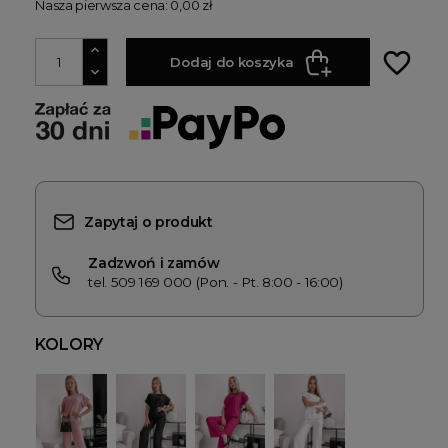
Nasza pierwsza cena: 0,00 zł
favorite_border
Dodaj do koszyka
Zapytaj o produkt
Zadzwoń i zamów
tel. 509 169 000 (Pon. - Pt. 8:00 - 16:00)
KOLORY