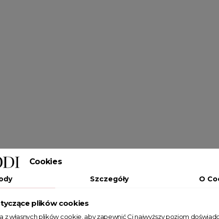
Cookies
ody
Szczegóły
O Co
tyczące plików cookies
ta z własnych plików cookie, aby zapewnić Ci najwyższy poziom doświadc