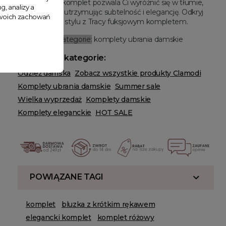
stylizacji. Ten komplet pozwala Ci wyróżnić się w tłumie,
g, analizy a
jednocześnie utrzymując subtelność i elegancję. Odkryj
 Twoich zachowań
nowy wymiar stylu z Tracy fuksjowym kompletem.
Powiązanie kategorie:
komplety ubrania damskie
Powiązane kategorie:
Odzież damska
Zobacz wszystkie produkty Clamodi
Komplety ubrania damskie
Summer sale
Wielka wyprzedaż
Komplety damskie
Komplety eleganckie
HOT SALE
POWIĄZANE TAGI
komplet
bluzka z krótkim rękawem
elegancki komplet
komplet różowy