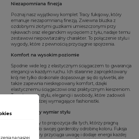
Niezapomniana finezja
Poznaj nasz wyjątkowy komplet Tracy fuksjowy, który
emanuje niezapomnianą finezją. Zwiewna bluzka z
ozdobnymi złotymi guzikami umieszczonymi przy
rękawach oraz eleganckim wycięciem z tyłu, nadaje temu
zestawowi niepowtarzalny charakter. To połączenie stylu i
wygody, które z pewnością przyciągnie spojrzenia.
Komfort na wysokim poziomie
Spodnie wide leg z elastycznym ściągaczem to gwarancja
elegancji w każdym ruchu. Ich starannie zaprojektowany
krój nie tylko doskonale dopasowuje się do sylwetki, ale
także zapewnia nieskrępowany komfort, dzięki
elastycznemu ściągaczowi oraz praktycznym kieszeniom.
To połączenie stylu, elegancji i swobody, które zadowoli
nawet najbardziej wymagające fashionistki.
Fuksja - nowy wymiar stylu
okies
Tracy fuksjowy to propozycja dla tych, którzy pragną
wprowadzić do swojej garderoby odrobinę koloru. Fuksja
to odcień, który przyciąga uwagę i dodaje energii każdej
zenia na naszej