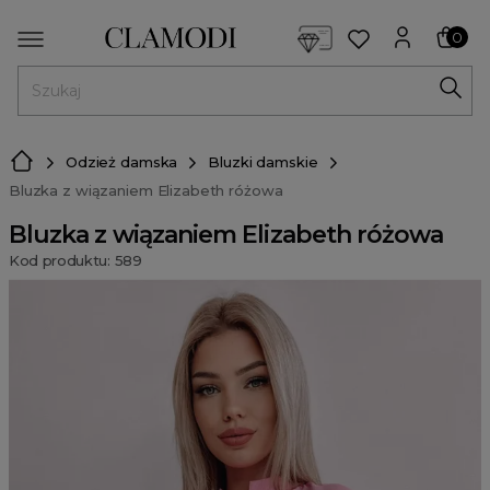
<script> dlApi = { cmd: [] }; </script> <script src="https://l
0
MENU
Odzież damska
Bluzki damskie
Bluzka z wiązaniem Elizabeth różowa
Bluzka z wiązaniem Elizabeth różowa
Kod produktu: 589