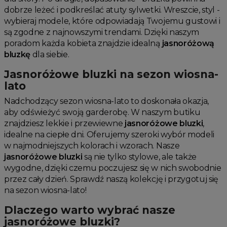
dobrze leżeć i podkreślać atuty sylwetki. Wreszcie, styl -
wybieraj modele, które odpowiadają Twojemu gustowi i
są zgodne z najnowszymi trendami. Dzięki naszym
poradom każda kobieta znajdzie idealną
jasnoróżową
bluzkę
dla siebie.
Jasnoróżowe bluzki na sezon wiosna-
lato
Nadchodzący sezon wiosna-lato to doskonała okazja,
aby odświeżyć swoją garderobę. W naszym butiku
znajdziesz lekkie i przewiewne
jasnoróżowe bluzki
,
idealne na ciepłe dni. Oferujemy szeroki wybór modeli
w najmodniejszych kolorach i wzorach. Nasze
jasnoróżowe bluzki
są nie tylko stylowe, ale także
wygodne, dzięki czemu poczujesz się w nich swobodnie
przez cały dzień. Sprawdź naszą kolekcję i przygotuj się
na sezon wiosna-lato!
Dlaczego warto wybrać nasze
jasnoróżowe bluzki?