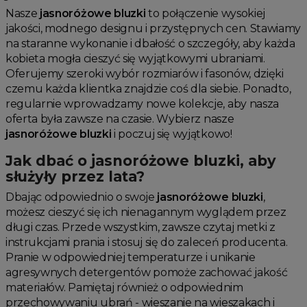
Nasze
jasnoróżowe bluzki
to połączenie wysokiej
jakości, modnego designu i przystępnych cen. Stawiamy
na staranne wykonanie i dbałość o szczegóły, aby każda
kobieta mogła cieszyć się wyjątkowymi ubraniami.
Oferujemy szeroki wybór rozmiarów i fasonów, dzięki
czemu każda klientka znajdzie coś dla siebie. Ponadto,
regularnie wprowadzamy nowe kolekcje, aby nasza
oferta była zawsze na czasie. Wybierz nasze
jasnoróżowe bluzki
i poczuj się wyjątkowo!
Jak dbać o jasnoróżowe bluzki, aby
służyły przez lata?
Dbając odpowiednio o swoje
jasnoróżowe bluzki
,
możesz cieszyć się ich nienagannym wyglądem przez
długi czas. Przede wszystkim, zawsze czytaj metki z
instrukcjami prania i stosuj się do zaleceń producenta.
Pranie w odpowiedniej temperaturze i unikanie
agresywnych detergentów pomoże zachować jakość
materiałów. Pamiętaj również o odpowiednim
przechowywaniu ubrań - wieszanie na wieszakach i