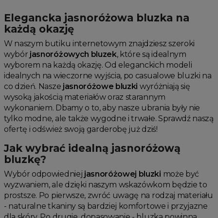
Jesienne Uroczystości
Elegancka jasnoróżowa bluzka na
Zimowe Uroczystości
każdą okazję
HOT SALE
W naszym butiku internetowym znajdziesz szeroki
wybór
jasnoróżowych bluzek
, które są idealnym
Produkty Tygodnia
wyborem na każdą okazję. Od eleganckich modeli
Różowy Październik
idealnych na wieczorne wyjścia, po casualowe bluzki na
Black Friday
co dzień. Nasze
jasnoróżowe bluzki
wyróżniają się
Cyber Monday
wysoką jakością materiałów oraz starannym
wykonaniem. Dbamy o to, aby nasze ubrania były nie
Black Week
tylko modne, ale także wygodne i trwałe. Sprawdź naszą
Wyprzedaż noworoczna
ofertę i odśwież swoją garderobę już dziś!
Jak wybrać idealną jasnoróżową
bluzkę?
Wybór odpowiedniej
jasnoróżowej bluzki
może być
wyzwaniem, ale dzięki naszym wskazówkom będzie to
prostsze. Po pierwsze, zwróć uwagę na rodzaj materiału
- naturalne tkaniny są bardziej komfortowe i przyjazne
dla skóry. Po drugie, dopasowanie - bluzka powinna