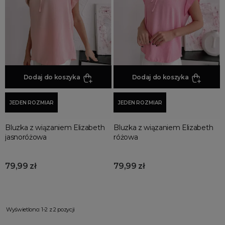
Promocja
Wyprzedaż
Summer sale
Bon podarunkowy
BACK TO SCHOOL
PREZENTY
Dodaj do koszyka
Dodaj do koszyka
ŚWIĘTA
JEDEN ROZMIAR
JEDEN ROZMIAR
PARTY
Wielka wyprzedaż
Bluzka z wiązaniem Elizabeth
Bluzka z wiązaniem Elizabeth
Najnowsze produkty
jasnoróżowa
różowa
Polecane produkty
Spring sale
79,99 zł
79,99 zł
SUMMER
Złote produkty
Wiosenne Uroczystości
Wyświetlono: 1-2 z 2 pozycji
Letnie Uroczystości