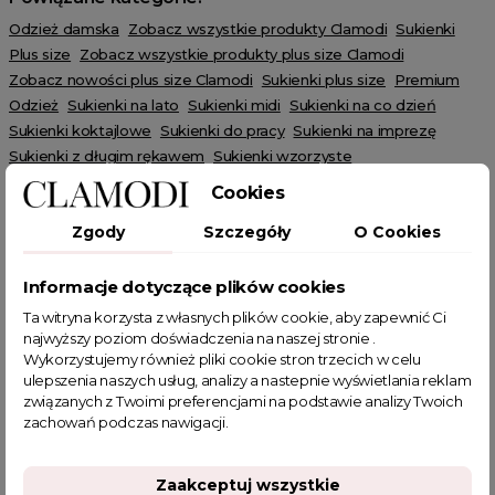
Odzież damska
Zobacz wszystkie produkty Clamodi
Sukienki
Plus size
Zobacz wszystkie produkty plus size Clamodi
Zobacz nowości plus size Clamodi
Sukienki plus size
Premium
Odzież
Sukienki na lato
Sukienki midi
Sukienki na co dzień
Sukienki koktajlowe
Sukienki do pracy
Sukienki na imprezę
Sukienki z długim rękawem
Sukienki wzorzyste
Sukienki dzianinowe
Sukienki czarne
Sukienki białe
Cookies
Sukienki w kratę
Sukienki plisowane
Kolory Sukienek
Zgody
Szczegóły
O Cookies
Białe / Ecru Sukienki
HOT SALE
Informacje dotyczące plików cookies
Ta witryna korzysta z własnych plików cookie, aby zapewnić Ci
najwyższy poziom doświadczenia na naszej stronie .
Wykorzystujemy również pliki cookie stron trzecich w celu
POWIĄZANE TAGI
ulepszenia naszych usług, analizy a nastepnie wyświetlania reklam
związanych z Twoimi preferencjami na podstawie analizy Twoich
zachowań podczas nawigacji.
sukienka koktajlowa
sukienka wyjściowa
sukienka z wiązaniem
sukienka z cyrkoniami
Zaakceptuj wszystkie
biała sukienka
asymetryczna sukienka
sukienka biała