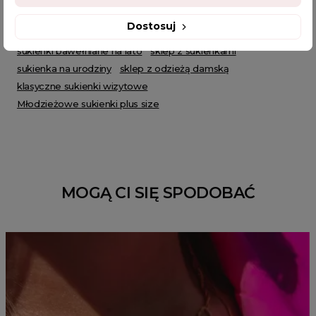
sukienka z długim rękawem
sukienki do pracy
Dostosuj
biała sukienka damska
luźne sukienki
sukienka trapezowa
sukienki bawełniane na lato
sklep z sukienkami
sukienka na urodziny
sklep z odzieżą damską
klasyczne sukienki wizytowe
Młodzieżowe sukienki plus size
MOGĄ CI SIĘ SPODOBAĆ