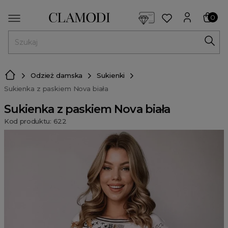
<script> dlApi = { cmd: [] }; </script> <script src="https://l
0
MENU
Odzież damska
Sukienki
Sukienka z paskiem Nova biała
Sukienka z paskiem Nova biała
Kod produktu: 622