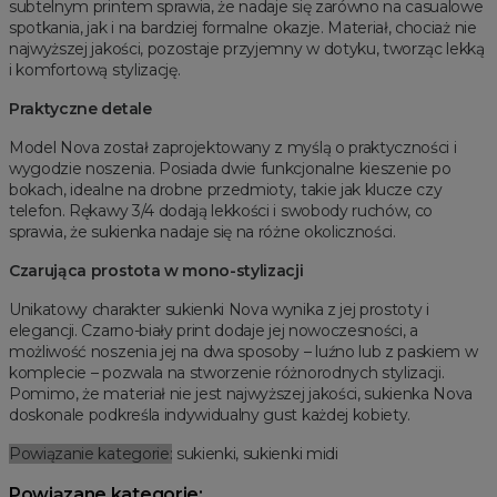
subtelnym printem sprawia, że nadaje się zarówno na casualowe
spotkania, jak i na bardziej formalne okazje. Materiał, chociaż nie
najwyższej jakości, pozostaje przyjemny w dotyku, tworząc lekką
i komfortową stylizację.
Praktyczne detale
Model Nova został zaprojektowany z myślą o praktyczności i
wygodzie noszenia. Posiada dwie funkcjonalne kieszenie po
bokach, idealne na drobne przedmioty, takie jak klucze czy
telefon. Rękawy 3/4 dodają lekkości i swobody ruchów, co
sprawia, że sukienka nadaje się na różne okoliczności.
Czarująca prostota w mono-stylizacji
Unikatowy charakter sukienki Nova wynika z jej prostoty i
elegancji. Czarno-biały print dodaje jej nowoczesności, a
możliwość noszenia jej na dwa sposoby – luźno lub z paskiem w
komplecie – pozwala na stworzenie różnorodnych stylizacji.
Pomimo, że materiał nie jest najwyższej jakości, sukienka Nova
doskonale podkreśla indywidualny gust każdej kobiety.
Powiązanie kategorie:
sukienki, sukienki midi
Powiązane kategorie: