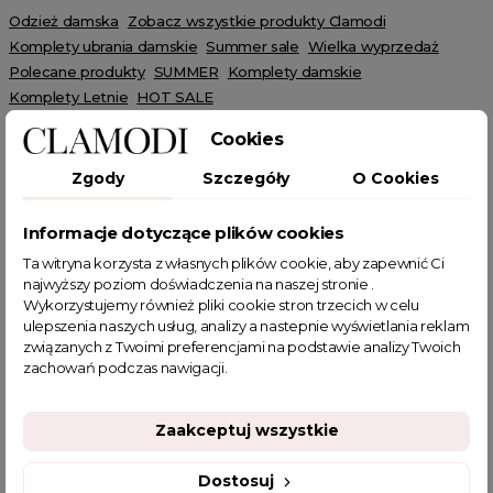
Odzież damska
Zobacz wszystkie produkty Clamodi
Komplety ubrania damskie
Summer sale
Wielka wyprzedaż
Polecane produkty
SUMMER
Komplety damskie
Komplety Letnie
HOT SALE
Cookies
Zgody
Szczegóły
O Cookies
Informacje dotyczące plików cookies
POWIĄZANE TAGI
Ta witryna korzysta z własnych plików cookie, aby zapewnić Ci
najwyższy poziom doświadczenia na naszej stronie .
komplet
brązowy komplet
komplet na lato
Wykorzystujemy również pliki cookie stron trzecich w celu
ulepszenia naszych usług, analizy a nastepnie wyświetlania reklam
komplet na wakacje
Narzutka
narzutka boho
związanych z Twoimi preferencjami na podstawie analizy Twoich
komplet ażurowy
komplet letni
komplet na plażę
zachowań podczas nawigacji.
plażowy komplet
komplet brązowy
narzutka na strój kąpielowy
komplet letni damski
Zaakceptuj wszystkie
komplet dwuczęściowy damski
sklep z odzieżą damską
narzuta na strój kąpielowy
fajne ciuszki
Dostosuj