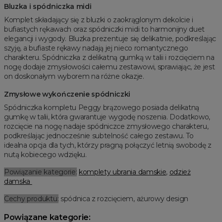
Bluzka i spódniczka midi
Komplet składający się z bluzki o zaokrąglonym dekolcie i
bufiastych rękawach oraz spódniczki midi to harmonijny duet
elegancji i wygody. Bluzka prezentuje się delikatnie, podkreślając
szyję, a bufiaste rękawy nadają jej nieco romantycznego
charakteru. Spódniczka z delikatną gumką w talii i rozcięciem na
nogę dodaje zmysłowości całemu zestawowi, sprawiając, że jest
on doskonałym wyborem na różne okazje.
Zmysłowe wykończenie spódniczki
Spódniczka kompletu Peggy brązowego posiada delikatną
gumkę w talii, która gwarantuje wygodę noszenia. Dodatkowo,
rozcięcie na nogę nadaje spódniczce zmysłowego charakteru,
podkreślając jednocześnie subtelność całego zestawu. To
idealna opcja dla tych, którzy pragną połączyć letnią swobodę z
nutą kobiecego wdzięku.
Powiązanie kategorie:
komplety ubrania damskie
,
odzież
damska
Cechy produktu:
spódnica z rozcięciem, ażurowy design
Powiązane kategorie: