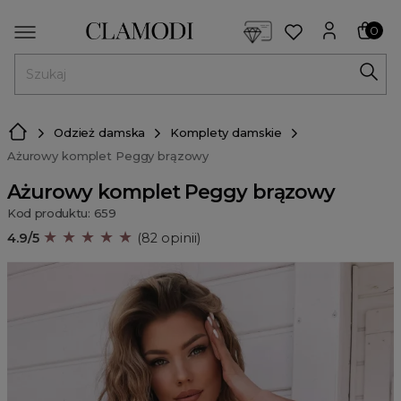
<script> dlApi = { cmd: [] }; </script> <script src="https://l
0
MENU
Odzież damska
Komplety damskie
Ażurowy komplet Peggy brązowy
Ażurowy komplet Peggy brązowy
Kod produktu: 659
★ ★ ★ ★ ★
4.9/5
(82 opinii)