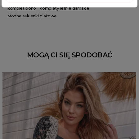
garderoba kapsułowa
komplet damski ze spodniczka
komplet boho
komplety letnie damskie
Modne sukienki plażowe
MOGĄ CI SIĘ SPODOBAĆ