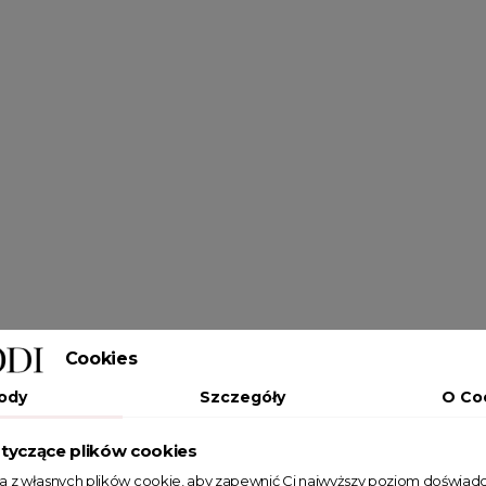
Cookies
ody
Szczegóły
O Co
tyczące plików cookies
ta z własnych plików cookie, aby zapewnić Ci najwyższy poziom doświadc