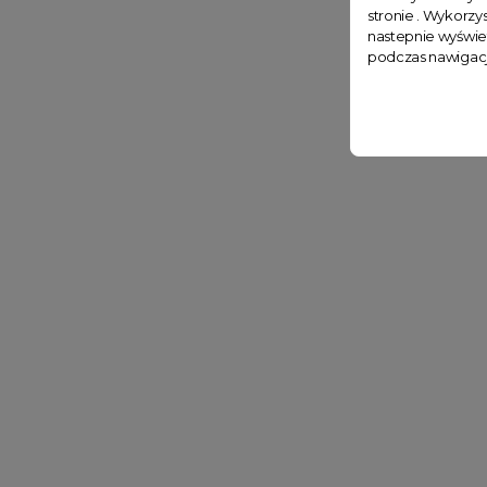
stronie . Wykorzys
nastepnie wyświe
podczas nawigacj