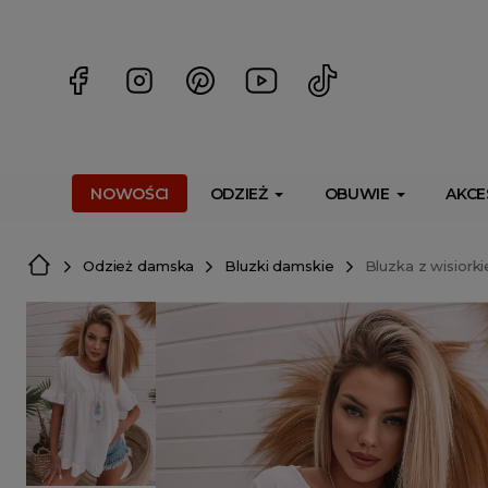
<script> dlApi = { cmd: [] }; </script> <script src="https://l
NOWOŚCI
ODZIEŻ
OBUWIE
AKCE
Odzież damska
Bluzki damskie
Bluzka z wisiorki