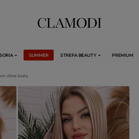
ib.onet.pl/s.csr/build/dlApi/minit.boot.min.js" async></script>
SORIA
SUMMER
STREFA BEAUTY
PREMIUM
em Aline biała