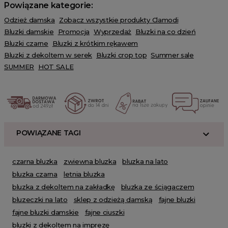
Powiązane kategorie:
Odzież damska
Zobacz wszystkie produkty Clamodi
Bluzki damskie
Promocja
Wyprzedaż
Bluzki na co dzień
Bluzki czarne
Bluzki z krótkim rękawem
Bluzki z dekoltem w serek
Bluzki crop top
Summer sale
SUMMER
HOT SALE
POWIĄZANE TAGI
czarna bluzka
zwiewna bluzka
bluzka na lato
bluzka czarna
letnia bluzka
bluzka z dekoltem na zakładkę
bluzka ze ściągaczem
bluzeczki na lato
sklep z odzieżą damską
fajne bluzki
fajne bluzki damskie
fajne ciuszki
bluzki z dekoltem na imprezę