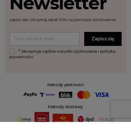
Newsletter
zapisz się i otrzymaj rabat 10% na pierwsze zamówienie
*
Akceptuję ogólne warunki użytkowania i politykę
prywatności
Metody płatności
Metody dostawy