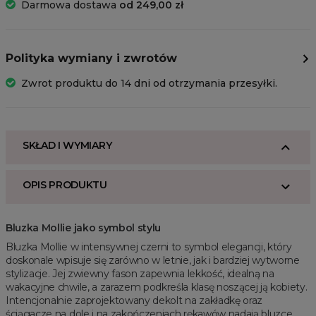
Darmowa dostawa
od 249,00 zł
Polityka wymiany i zwrotów
Zwrot produktu do 14 dni od otrzymania przesyłki.
SKŁAD I WYMIARY
OPIS PRODUKTU
Bluzka Mollie jako symbol stylu
Bluzka Mollie w intensywnej czerni to symbol elegancji, który
doskonale wpisuje się zarówno w letnie, jak i bardziej wytworne
stylizacje. Jej zwiewny fason zapewnia lekkość, idealną na
wakacyjne chwile, a zarazem podkreśla klasę noszącej ją kobiety.
Intencjonalnie zaprojektowany dekolt na zakładkę oraz
ściągacze na dole i na zakończeniach rękawów nadają bluzce