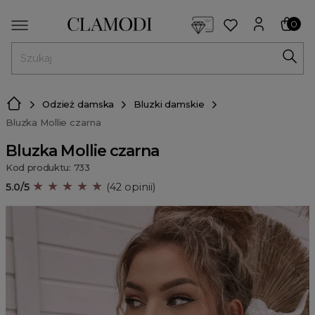
<script> dlApi = { cmd: [] }; </script> <script src="https://l
0
MENU
Odzież damska
Bluzki damskie
Bluzka Mollie czarna
Bluzka Mollie czarna
Kod produktu: 733
★ ★ ★ ★ ★
5.0/5
(42 opinii)