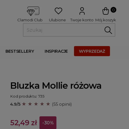
 
0
Ulubione
Twoje konto
Mój koszyk
Clamodi Club
BESTSELLERY
INSPIRACJE
WYPRZEDAŻ
Bluzka Mollie różowa
Kod produktu: 735
★ ★ ★ ★ ★
4.9/5
(55 opinii)
52,49 zł
-30%