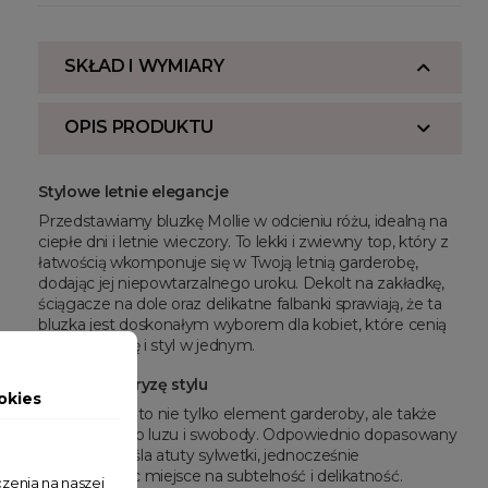
SKŁAD I WYMIARY
OPIS PRODUKTU
Stylowe letnie elegancje
Przedstawiamy bluzkę Mollie w odcieniu różu, idealną na
ciepłe dni i letnie wieczory. To lekki i zwiewny top, który z
łatwością wkomponuje się w Twoją letnią garderobę,
dodając jej niepowtarzalnego uroku. Dekolt na zakładkę,
ściągacze na dole oraz delikatne falbanki sprawiają, że ta
bluzka jest doskonałym wyborem dla kobiet, które cenią
sobie wygodę i styl w jednym.
Złap letnią bryzę stylu
okies
Bluzka Mollie to nie tylko element garderoby, ale także
wyraz letniego luzu i swobody. Odpowiednio dopasowany
fason podkreśla atuty sylwetki, jednocześnie
pozostawiając miejsce na subtelność i delikatność.
zenia na naszej