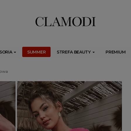
ib.onet.pl/s.csr/build/dlApi/minit.boot.min.js" async></script>
SORIA
SUMMER
STREFA BEAUTY
PREMIUM
żowa