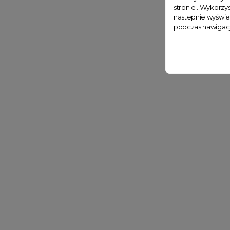
stronie . Wykorzys
nastepnie wyświe
podczas nawigacj