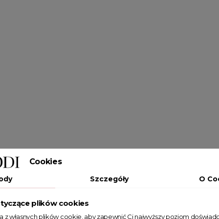
Cookies
ody
Szczegóły
O Co
tyczące plików cookies
ta z własnych plików cookie, aby zapewnić Ci najwyższy poziom doświadc