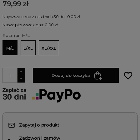
79,99 zł
Najniższa cena z ostatnich 30 dni: 0,00 zł
Nasza pierwsza cena: 0,00 zł
Rozmiar: M/L
M/L
L/XL
XL/XXL
favorite_border
Dodaj do koszyka
Zapytaj o produkt
Zadzwoń i zamów