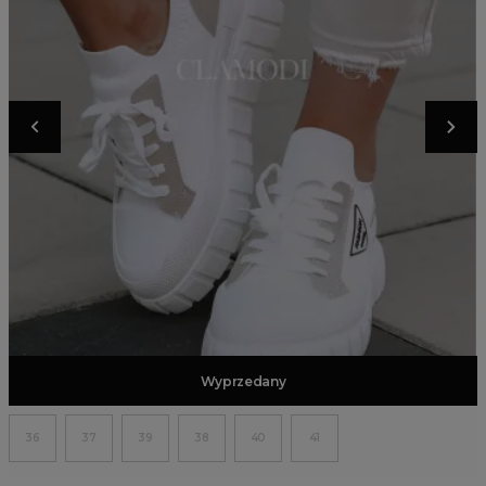
Dodaj do koszyka
Wyprzedany
36
37
39
38
40
41