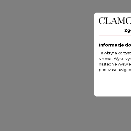
Zg
Informacje do
Ta witryna korzys
stronie . Wykorzys
nastepnie wyświe
podczas nawigacj