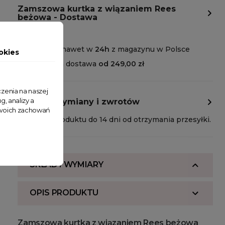
Zamszowa kurtka z wiązaniem Rees
beżowa - Dostawa
Wysyłka nawet w
24h
z magazynu w Polsce
okies
Darmowa dostawa
od 249,00 zł
zenia na naszej
g, analizy a
Polityka wymiany i zwrotów
 Twoich zachowań
Zwrot produktu do 14 dni od otrzymania przesyłki.
SKŁAD I WYMIARY
OPIS PRODUKTU
Zamszowa kurtka z wiązaniem Rees beżowa