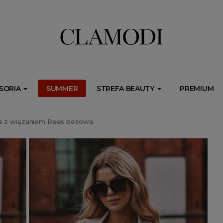
ib.onet.pl/s.csr/build/dlApi/minit.boot.min.js" async></script>
SORIA
SUMMER
STREFA BEAUTY
PREMIUM
a z wiązaniem Rees beżowa