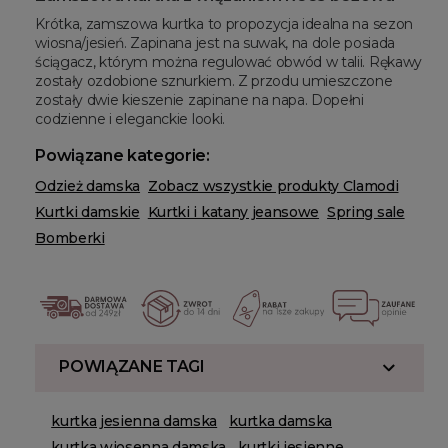
Krótka, zamszowa kurtka to propozycja idealna na sezon
wiosna/jesień. Zapinana jest na suwak, na dole posiada
ściągacz, którym można regulować obwód w talii. Rękawy
zostały ozdobione sznurkiem. Z przodu umieszczone
zostały dwie kieszenie zapinane na napa. Dopełni
codzienne i eleganckie looki.
Powiązane kategorie:
Odzież damska
Zobacz wszystkie produkty Clamodi
Kurtki damskie
Kurtki i katany jeansowe
Spring sale
Bomberki
POWIĄZANE TAGI
kurtka jesienna damska
kurtka damska
kurtka wiosenna damska
kurtki jesienne