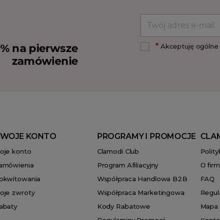
*
10% na pierwsze
Akceptuję ogólne 
zamówienie
WOJE KONTO
PROGRAMY I PROMOCJE
CLA
oje konto
Clamodi Club
Polit
amówienia
Program Afiliacyjny
O firm
okwitowania
Współpraca Handlowa B2B
FAQ
oje zwroty
Współpraca Marketingowa
Regul
abaty
Kody Rabatowe
Mapa 
Regulaminy Promocji
Konta