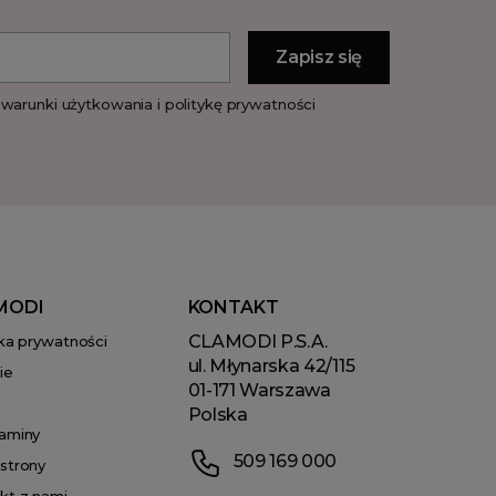
warunki użytkowania i politykę prywatności
MODI
KONTAKT
CLAMODI P.S.A.
yka prywatności
ul. Młynarska 42/115
ie
01-171 Warszawa
Polska
aminy
509 169 000
strony
kt z nami