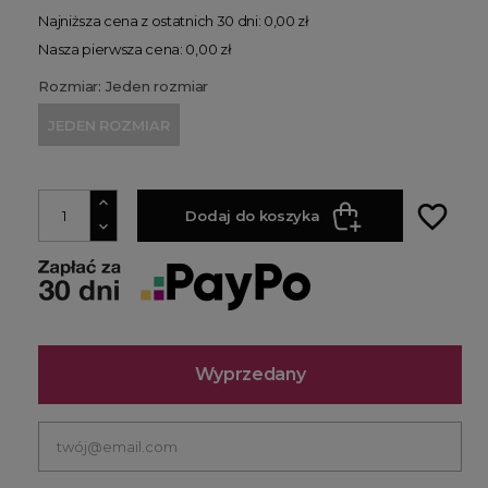
Najniższa cena z ostatnich 30 dni: 0,00 zł
Nasza pierwsza cena: 0,00 zł
Rozmiar: Jeden rozmiar
JEDEN ROZMIAR
favorite_border
Dodaj do koszyka
Wyprzedany