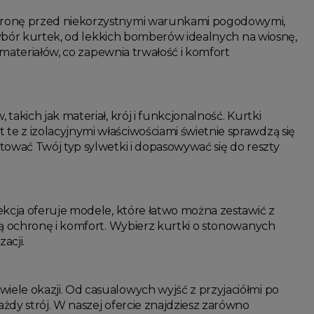
chronę przed niekorzystnymi warunkami pogodowymi,
 wybór kurtek, od lekkich bomberów idealnych na wiosnę,
 materiałów, co zapewnia trwałość i komfort
akich jak materiał, krój i funkcjonalność. Kurtki
e z izolacyjnymi właściwościami świetnie sprawdzą się
tować Twój typ sylwetki i dopasowywać się do reszty
ekcja oferuje modele, które łatwo można zestawić z
ią ochronę i komfort. Wybierz kurtki o stonowanych
acji.
ele okazji. Od casualowych wyjść z przyjaciółmi po
żdy strój. W naszej ofercie znajdziesz zarówno