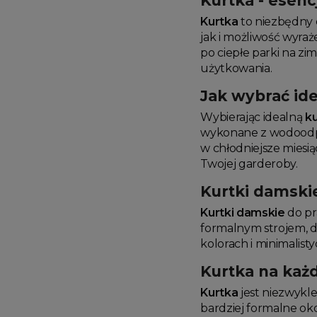
Kurtka - esen
Kurtka
to niezbędny 
jak i możliwość wyraż
po ciepłe parki na zi
użytkowania.
Jak wybrać id
Wybierając idealną
k
wykonane z wodoodpor
w chłodniejsze miesi
Twojej garderoby.
Kurtki damski
Kurtki damskie
do pr
formalnym strojem, d
kolorach i minimalist
Kurtka na każ
Kurtka
jest niezwykl
bardziej formalne ok