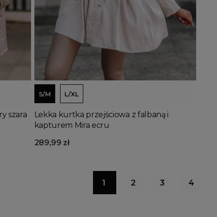
Dodaj do koszyka
S/M
L/XL
y szara
Lekka kurtka przejściowa z falbaną i
kapturem Mira ecru
289,99 zł
1
2
3
4