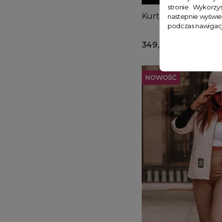
stronie . Wykorzys
Kurtka z kapturem C
nastepnie wyświe
podczas nawigacj
349,99 zł
NOWOŚĆ