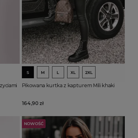
Dodaj do koszyka
S
M
L
XL
2XL
zyciami
Pikowana kurtka z kapturem Mili khaki
164,90 zł
NOWOŚĆ