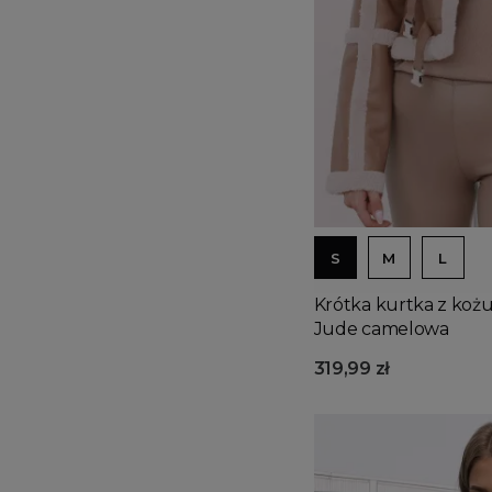
S
M
L
Krótka kurtka z kożu
Jude camelowa
319,99 zł