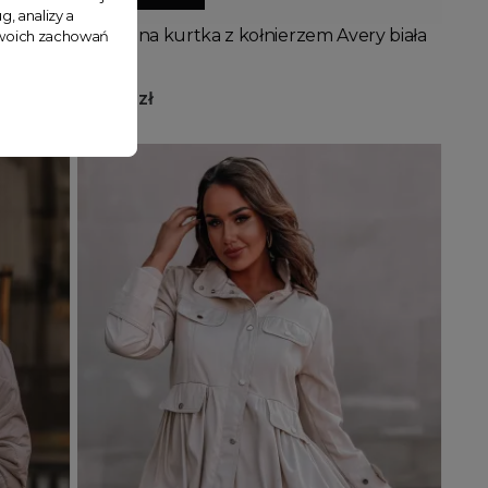
g, analizy a
 czarna
Pikowana kurtka z kołnierzem Avery biała
 Twoich zachowań
199,99 zł