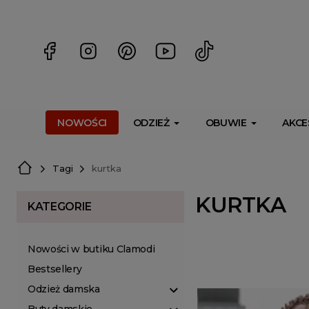
<script> dlApi = { cmd: [] }; </script> <script src="https://l
NOWOŚCI
ODZIEŻ
OBUWIE
AKCE
Tagi
kurtka
KURTKA
KATEGORIE
Nowości w butiku Clamodi
Bestsellery
Odzież damska