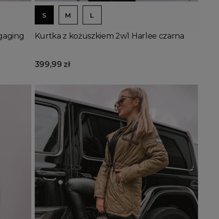
S
M
L
gaging
Kurtka z kożuszkiem 2w1 Harlee czarna
399,99 zł