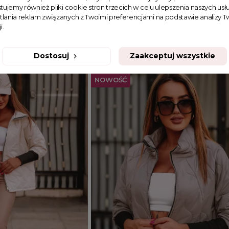
tujemy również pliki cookie stron trzecich w celu ulepszenia naszych usłu
lassic beżowa
Krótka Kurtka z futerkiem Dakota
tlania reklam związanych z Twoimi preferencjami na podstawie analizy
i.
399,99 zł
Dostosuj
Zaakceptuj wszystkie
NOWOŚĆ