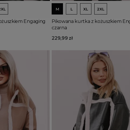
2XL
M
L
XL
2XL
kożuszkiem Engaging
Pikowana kurtka z kożuszkiem En
czarna
229,99 zł