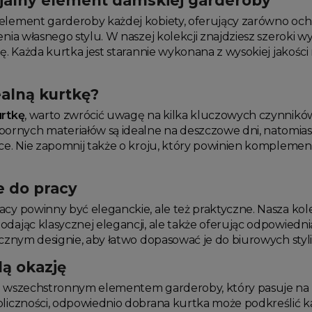
cjalny element damskiej garderoby
element garderoby każdej kobiety, oferujący zarówno o
enia własnego stylu. W naszej kolekcji znajdziesz szeroki
mę. Każda kurtka jest starannie wykonana z wysokiej jakości
ealną kurtkę?
urtkę
, warto zwrócić uwagę na kilka kluczowych czynników, t
nych materiałów są idealne na deszczowe dni, natomiast t
ące. Nie zapomnij także o kroju, który powinien komplemen
e do pracy
acy powinny być eleganckie, ale też praktyczne. Nasza kol
odając klasycznej elegancji, ale także oferując odpowiedn
ycznym designie, aby łatwo dopasować je do biurowych styliz
dą okazję
e wszechstronnym elementem garderoby, który pasuje na wi
oliczności, odpowiednio dobrana kurtka może podkreślić ka