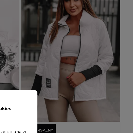
okies
Dodaj do koszyka
UNIWERSALNY
zenia na naszej