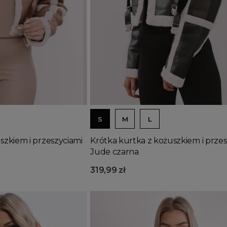
Dodaj do koszyka
S
M
L
szkiem i przeszyciami
Krótka kurtka z kożuszkiem i przes
Jude czarna
319,99 zł