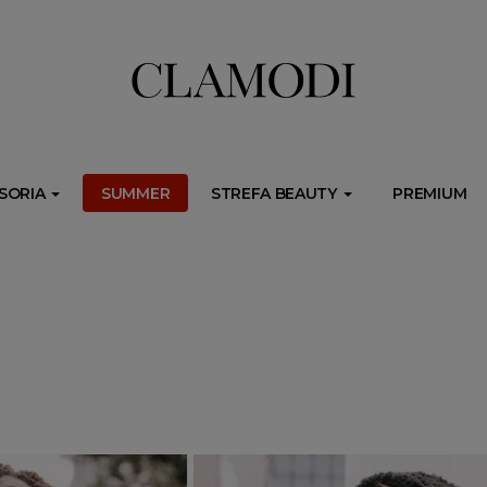
ib.onet.pl/s.csr/build/dlApi/minit.boot.min.js" async></script>
SORIA
SUMMER
STREFA BEAUTY
PREMIUM