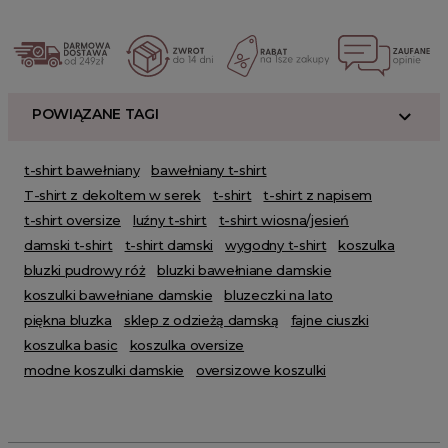
POWIĄZANE TAGI
t-shirt bawełniany
bawełniany t-shirt
T-shirt z dekoltem w serek
t-shirt
t-shirt z napisem
t-shirt oversize
luźny t-shirt
t-shirt wiosna/jesień
damski t-shirt
t-shirt damski
wygodny t-shirt
koszulka
bluzki pudrowy róż
bluzki bawełniane damskie
koszulki bawełniane damskie
bluzeczki na lato
piękna bluzka
sklep z odzieżą damską
fajne ciuszki
koszulka basic
koszulka oversize
modne koszulki damskie
oversizowe koszulki