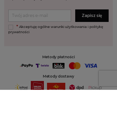
*
Akceptuję ogólne warunki użytkowania i politykę
prywatności
Metody płatności
Metody dostawy