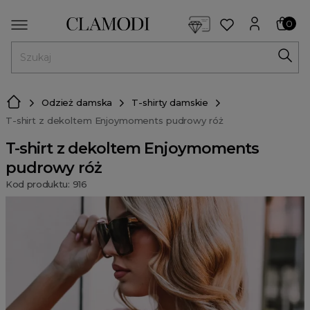
<script> dlApi = { cmd: [] }; </script> <script src="https://l
0
MENU
Odzież damska
T-shirty damskie
T-shirt z dekoltem Enjoymoments pudrowy róż
T-shirt z dekoltem Enjoymoments
pudrowy róż
Kod produktu: 916