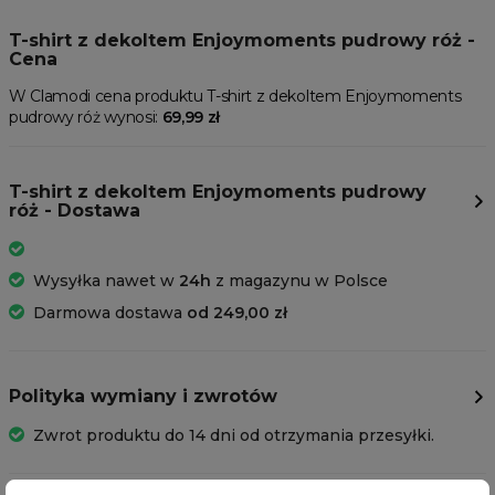
T-shirt z dekoltem Enjoymoments pudrowy róż -
Cena
W Clamodi cena produktu T-shirt z dekoltem Enjoymoments
pudrowy róż wynosi:
69,99 zł
T-shirt z dekoltem Enjoymoments pudrowy
róż - Dostawa
Wysyłka nawet w
24h
z magazynu w Polsce
Darmowa dostawa
od 249,00 zł
Polityka wymiany i zwrotów
Zwrot produktu do 14 dni od otrzymania przesyłki.