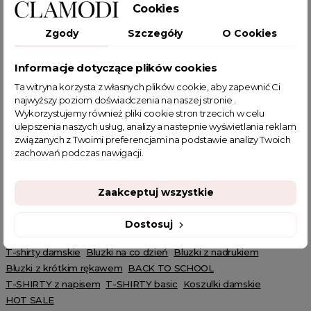
Cookies
SKŁAD I WYMIARY
Zgody
Szczegóły
O Cookies
OPIS PRODUKTU
Informacje dotyczące plików cookies
Ta witryna korzysta z własnych plików cookie, aby zapewnić Ci
najwyższy poziom doświadczenia na naszej stronie .
T-shirt z dekoltem Enjoymoments pudrowy róż
Wykorzystujemy również pliki cookie stron trzecich w celu
T-shirt z dekoltem w literkę V wykonany z bawełnianego
ulepszenia naszych usług, analizy a nastepnie wyświetlania reklam
materiału to świetny wybór na sezon wiosna/ jesień. T-shirt o
związanych z Twoimi preferencjami na podstawie analizy Twoich
kroju oversize będzie pasować do wielu stylizacji. Można założyć
zachowań podczas nawigacji.
go do jeansów jak i krótkich spodenek, tworząc luźny, casualowy
look. Złoty napis Enoymoments odaje mu subtelności i uroku. Tę
propozycje musisz mieć w swojej garderobie.
Zaakceptuj wszystkie
Powiązane kategorie:
Dostosuj
Odzież damska
Zobacz wszystkie produkty Clamodi
T-shirty damskie
Bluzki na co dzień
Bluzki z nadrukiem
Bluzki z krótkim rękawem
BACK TO SCHOOL
T-SHIRTY z napisem
T-SHIRTY basic
Koszulki damskie
HOT SALE