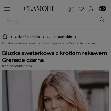
<script> dlApi = { cmd: [] }; </script> <script src="https://l
0
MENU
Odzież damska
Bluzki damskie
Bluzka sweterkowa z krótkim rękawem Grenade czarna
Bluzka sweterkowa z krótkim rękawem
Grenade czarna
Kod produktu: 924